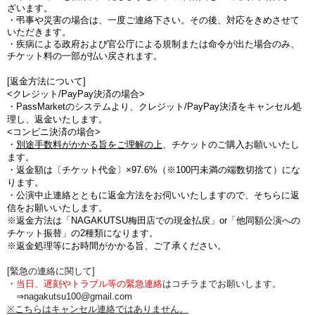
ざいます。
・弔事や災害の場合は、一度ご連絡下さい。その後、対応をきめさせて
いただきます。
・疾病による政府および官公庁による規制または命令が出た場合のみ、
チケット料の一部が払い戻されます。
[返金方法について]
<クレジット/PayPay決済の場合>
・PassMarketのシステムより、クレジット/PayPay決済をキャンセル処
理し、返金いたします。
<コンビニ決済の場合>
・
別途手数料がかかる旨をご理解の上
、チケットのご購入お願いいたし
ます。
・
返金額は〔チケット代金〕×97.6%（※100円未満の端数切捨て
）にな
ります。
・公演中止連絡とともに返金方法をお伺いいたしますので、そちらに返
信をお願いいたします。
※返金方法は「NAGAKUTSU梅田店での現金払戻」or「他同額公演への
チケット振替」の2種類になります。
※返金処理等にお時間がかかる旨、ご了承ください。
[緊急の連絡に関して]
・
当日、遅刻やトラブル等の緊急連絡
はコチラまでお願いします。
⇒nagakutsu100@gmail.com
※こちらはキャンセル連絡ではありません。