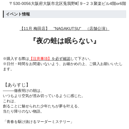
〒530-0056大阪府大阪市北区兎我野町９−２３聚楽ビル4階or6階
イベント情報
【11月 梅田店】 "NAGAKUTSU" （店舗公演）
『
夜の蛙は眠らない
』
※購入する際は
【注意事項】
を必ず確認
して下さい。
※日付・時間をお間違いないよう、
お確かめの上、ご購入お願いいたし
ます。
【あらすじ】
―――徹夜明けの朝は、
いつもより空気が澄み切っているように感じた。
これは、
創ることに魅せられた少年たちが夢を叶える、
当たり障りのない物語。
「青春を駆け抜けるマーダーミステリー」