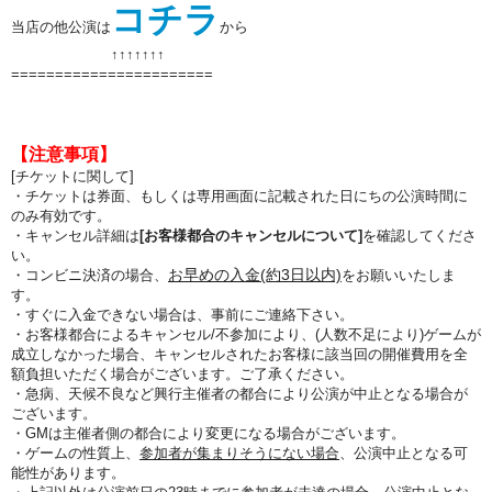
コチラ
当店の他公演は
から
↑↑
↑↑
↑↑
↑
=======================
【注意事項】
[チケットに関して]
・チケットは券面、もしくは専用画面に記載された日にちの公演時間に
のみ有効です。
・キャンセル詳細は
[お客様都合のキャンセルについて]
を確認してくださ
い。
お早めの入金(約3日以内)
・コンビニ決済の場合、
をお願いいたしま
す。
・すぐに入金できない場合は、事前にご連絡下さい。
・お客様都合によるキャンセル/不参加により、(人数不足により)ゲームが
成立しなかった場合、キャンセルされたお客様に該当回の開催費用を全
額負担いただく場合がございます。ご了承ください。
・急病、天候不良など興行主催者の都合により公演が中止となる場合が
ございます。
・GMは主催者側の都合により変更になる場合がございます。
・ゲームの性質上、
参加者が集まりそうにない場合
、公演中止となる可
能性があります。