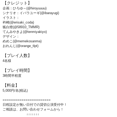
【クレジット】
企画：ひろゆ～(@hiroyuuuu)
シナリオ：イバラユーギ(@ibarayugi)
イラスト：
衿崎(@erisaki_coda)
狐白燈(@58910_TMMR)
てんみやきよ(@tenmiyakiyo)
デザイン：
めめこ(@memekosanma)
おれんじ(@orange_tlpt)
【プレイ人数】
4名様
【プレイ時間】
3
時間半程度
【料金】
5
,000円/名(税込)
=======================
日程設定が無い日付での貸切公演受付中！
ご相談は、お問い合わせフォームから！
↓↓↓↓↓↓↓