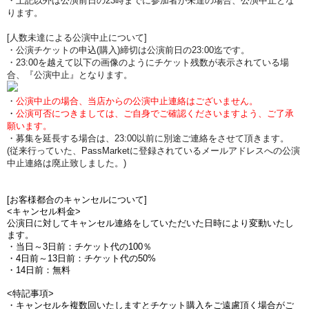
・上記以外は公演前日の23時までに参加者が未達の場合、公演中止とな
ります。
[人数未達による公演中止について]
・公演チケットの申込(購入)締切は公演前日の23:00迄です。
・23:00を越えて以下の画像のようにチケット残数が表示されている場
合、『公演中止』となります。
・
公演中止の場合、当店からの公演中止連絡はございません。
・
公演可否につきましては、ご自身でご確認くださいますよう、ご了承
願います。
・募集を延長する場合は、23:00以前に別途ご連絡をさせて頂きます。
(従来行っていた、PassMarketに登録されているメールアドレスへの公演
中止連絡は廃止致しました。)
[お客様都合のキャンセルについて]
<キャンセル料金>
公演日に対してキャンセル連絡をしていただいた日時により変動いたし
ます。
・当日～3日前：チケット代の100％
・4日前～13日前：チケット代の50%
・14日前：無料
<特記事項>
・キャンセルを複数回いたしますとチケット購入をご遠慮頂く場合がご