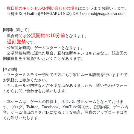
・
数日前のキャンセル/お問い合わせの場合
は
コチラまでお願いします。
⇒梅田X(旧Twitter)(＠NAGAKUTSU3) DM /
contact@nagakutsu.com
[時間に関して]
公演開始の10分前
・集合時間は
となります。
遅刻厳禁
・
です。
・公演開始時間にゲームスタートとなります。
・公演開始時間に
遅れた場合、直前無断キャンセルとみなし、該当回の
開催費用を全額負担
いただくことがあります。
[その他]
・マーダーミステリー初めての方にも丁寧にルール説明を行いますので
お気軽にご参加ください。
・もしルールや内容などご不明な点がありましたら、問い合わせフォー
ムからお問い合わせをお願いします。
・本ゲームは、ゲームの性質上、ネタバレ禁止ゲームとなっておりま
す。ブログ、Twitter、Facebook、YouTube等での、
公演内容、
ゲーム内
容、ゲーム演出のネタバレになるような発言、写真のアップロードは固
くお断りいたします。