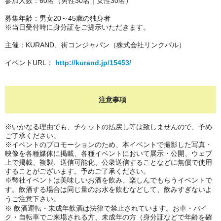
参加人数：60名（男性30名｜女性30名）
募集年齢：男女20～45歳の独身者
※当日受付時に身分証をご提示いただきます。
主催：KURAND、街コンジャパン（株式会社リンクバル）
イベントURL：
http://kurand.jp/15453/
注意事項
※いかなる理由でも、チケットの払戻し等は致しませんので、予め
ご了承ください。
※イベントのプロモーションのため、本イベントで撮影した写真・
映像を各種媒体に掲載、各種イベントにおいて展示・公開、ウェブ
上で掲載、複製、送信可能化、公衆送信することなどに無償で使用
することがございます。予めご了承ください。
※幣社イベントは美味しいお酒を飲み、楽しんでもらうイベントで
す。
飲酒する場合は同じ量のお水を飲むなどして、飲みすぎないよ
うご注意下さい。
※ 飲酒運転・未成年飲酒は法律で禁止されています。お車・バイ
ク・自転車でご来場される方、未成年の方
（身分証などで年齢を確