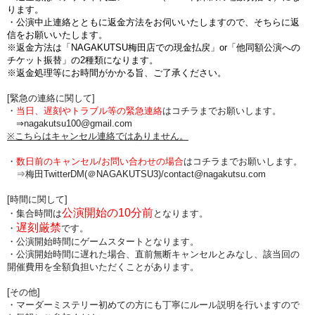
ります。
・公演中止連絡とともに返金方法をお伺いいたしますので、そちらに返
信をお願いいたします。
※返金方法は「NAGAKUTSU梅田店での現金払戻」or「他同額公演への
チケット振替」の2種類になります。
※返金処理等にお時間がかかる旨、ご了承ください。
[緊急の連絡に関して]
・
当日、遅刻やトラブル等の緊急連絡
はコチラまでお願いします。
⇒nagakutsu100@gmail.com
※こちらはキャンセル連絡ではありません。
・
数日前のキャンセル/お問い合わせの場合
は
コチラまでお願いします。
⇒梅田TwitterDM(＠NAGAKUTSU3)/
contact@nagakutsu.com
[時間に関して]
公演開始の10分前
・集合時間は
となります。
遅刻厳禁
・
です。
・公演開始時間にゲームスタートとなります。
・公演開始時間に
遅れた場合、直前無断キャンセルとみなし、該当回の
開催費用を全額負担
いただくことがあります。
[その他]
・マーダーミステリー初めての方にも丁寧にルール説明を行いますので