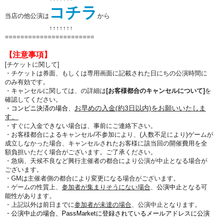
コチラ
当店の他公演は
から
↑↑
↑↑
↑↑
↑
=======================
【注意事項】
[チケットに関して]
・チケットは券面、もしくは専用画面に記載された日にちの公演時間に
のみ有効です。
・キャンセルに関しては、の詳細は
[お客様都合のキャンセルについて]
を
確認してください。
お早めの入金(約3日以内)をお願いいたしま
・コンビニ決済の場合、
す。
・すぐに入金できない場合は、事前にご連絡下さい。
・お客様都合によるキャンセル/不参加により、(人数不足により)ゲームが
成立しなかった場合、
キャンセルされたお客様に
該当回の開催費用を全
額負担
いただく場合がございます。ご了承ください。
・急病、天候不良など興行主催者の都合により公演が中止となる場合が
ございます。
・GMは主催者側の都合により変更になる場合がございます。
・ゲームの性質上、
参加者が集まりそうにない場合
、
公演中止
となる可
能性があります。
・上記以外は前日までに
参加者が未達の場合
、公演中止となります。
・公演中止の場合、PassMarketに登録されているメールアドレスに公演