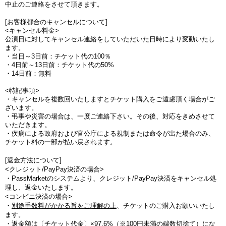
中止のご連絡をさせて頂きます。
[お客様都合のキャンセルについて]
<キャンセル料金>
公演日に対してキャンセル連絡をしていただいた日時により変動いたし
ます。
・当日～3日前：チケット代の100％
・4日前～13日前：チケット代の50%
・14日前：無料
<特記事項>
・キャンセルを複数回いたしますとチケット購入をご遠慮頂く場合がご
ざいます。
・弔事や災害の場合は、一度ご連絡下さい。その後、対応をきめさせて
いただきます。
・疾病による政府および官公庁による規制または命令が出た場合のみ、
チケット料の一部が払い戻されます。
[返金方法について]
<クレジット/PayPay決済の場合>
・PassMarketのシステムより、クレジット/PayPay決済をキャンセル処
理し、返金いたします。
<コンビニ決済の場合>
・
別途手数料がかかる旨をご理解の上
、チケットのご購入お願いいたし
ます。
・
返金額は〔チケット代金〕×97.6%（※100円未満の端数切捨て
）にな