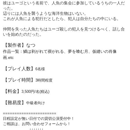
彼はユーゴという名前で、人魚の集会に参加しているうちの一人だ
った。
辺りには人魚を襲うような海洋生物はいない。
これが人魚による犯行だとしたら、犯人は自分たちの中にいる。
仲間を失った人魚たちはユーゴ殺しの犯人を見つけるべく、話し合
いを始めたのだった。
【製作者】なつ
作品一覧：鱗は剥がれて禊がれる、夢を喰む月、仮縫いの肖像
画.etc
【プレイ人数】
6
名様
【プレイ時間】
3
時間程度
【料金】
3,5
00円/名(税込)
【難易度】
中
級者向け
=======================
日程設定が無い日付での貸切公演受付中！
ご相談は、お問い合わせフォームから！
↓↓↓↓↓↓↓