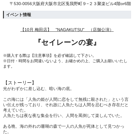
〒530-0056大阪府大阪市北区兎我野町９−２３聚楽ビル4階or6階
イベント情報
【10月
梅田店】 "NAGAKUTSU" （店舗公演）
『セイレーンの宴
』
※購入する際は【注意事項】を必ず確認して下さい。
※日付・時間をお間違いないよう、
お確かめの上、ご購入お願いいたし
ます。
【ストーリー】
光がわずかに差し込む、暗い海の底。
この海には「人魚の姫が人間に恋をして無残に殺された」という言
い伝えが残っており、それ故に人魚たちは人間を忌むべき存在だと
考えていた。
人魚たちは夜な夜な集会を行い、人間を罵倒して楽しんでいた。
ある晩、海の外れの珊瑚の森で一人の人魚が死体として見つかっ
た。