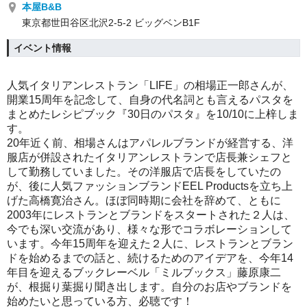
本屋B&B
東京都世田谷区北沢2-5-2 ビッグベンB1F
イベント情報
人気イタリアンレストラン「LIFE」の相場正一郎さんが、
開業15周年を記念して、自身の代名詞とも言えるパスタを
まとめたレシピブック『30日のパスタ』を10/10に上梓しま
す。
20年近く前、相場さんはアパレルブランドが経営する、洋
服店が併設されたイタリアンレストランで店長兼シェフと
して勤務していました。その洋服店で店長をしていたの
が、後に人気ファッションブランドEEL Productsを立ち上
げた高橋寛治さん。ほぼ同時期に会社を辞めて、ともに
2003年にレストランとブランドをスタートされた２人は、
今でも深い交流があり、様々な形でコラボレーションして
います。今年15周年を迎えた２人に、レストランとブラン
ドを始めるまでの話と、続けるためのアイデアを、今年14
年目を迎えるブックレーベル「ミルブックス」藤原康二
が、根掘り葉掘り聞き出します。自分のお店やブランドを
始めたいと思っている方、必聴です！