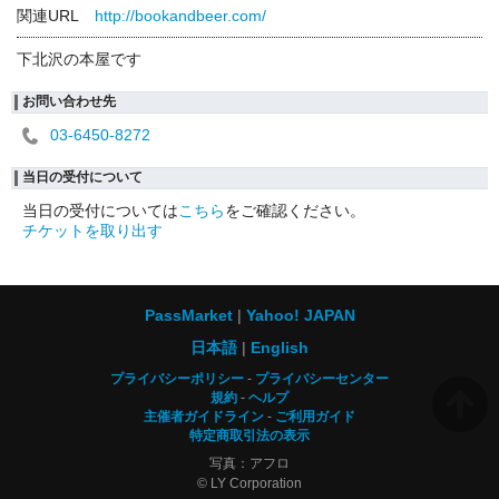
関連URL
http://bookandbeer.com/
下北沢の本屋です
お問い合わせ先
03-6450-8272
当日の受付について
当日の受付については
こちら
をご確認ください。
チケットを取り出す
PassMarket
Yahoo! JAPAN
日本語
English
プライバシーポリシー
プライバシーセンター
規約
ヘルプ
主催者ガイドライン
ご利用ガイド
特定商取引法の表示
写真：アフロ
© LY Corporation