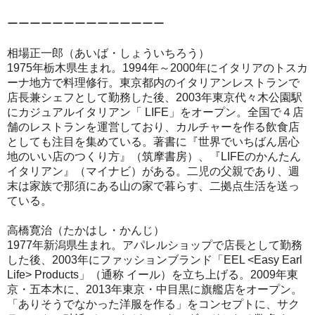
ーーーーーーーーーーーーーー
相場正一郎（あいば・しょういちろう）
1975年栃木県生まれ。1994年～2000年にイタリアのトスカ
ーナ地方で料理修行。東京都内のイタリアンレストランで
店長兼シェフとして勤務した後、2003年東京代々木公園駅
にカジュアルイタリアン「 LIFE」をオープン。全国で４店
舗のレストランを運営しており、カルチャーを作る飲食店
としても注目を集めている。著書に『世界でいちばん居心
地のいい店のつくり方』（筑摩書房）、『LIFEのかんたん
イタリアン』（マイナビ）がある。二児の父親であり、週
末は家族で那須にある山の家で暮らす、二拠点生活を送っ
ている。
高橋寛治（たかはし・かんじ）
1977年新潟県生まれ。アパレルショップで店長として勤務
した後、2003年にファッションブランド「EEL <Easy Earl
Life> Products」（通称 イール）を立ち上げる。2009年東
京・五本木に、2013年東京・中目黒に旗艦店をオープン。
「ありそうでなかった洋服を作る」をコンセプトに、サク