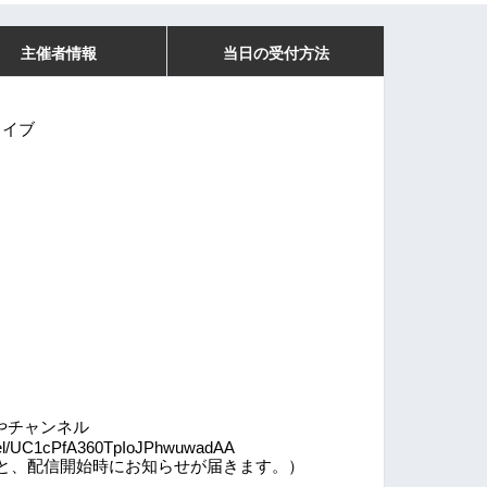
主催者情報
当日の受付方法
ライブ
やチャンネル
nnel/UC1cPfA360TpIoJPhwuwadAA
と、配信開始時にお知らせが届きます。）