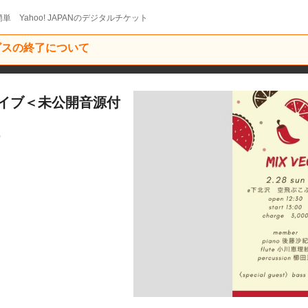
単 Yahoo! JAPANのデジタルチケット
ービスの終了について
is ライブ＜未公開音源付
9