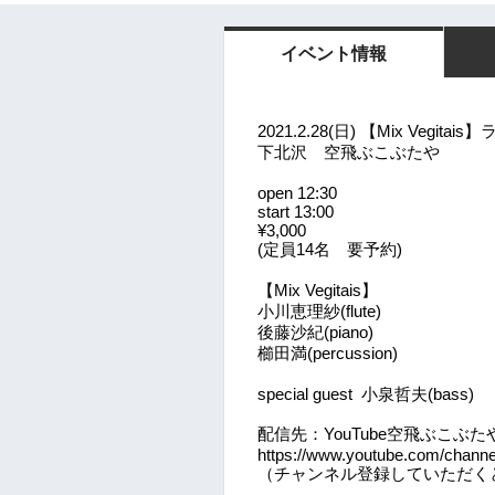
イベント情報
2021.2.28(
日
)
【
Mix Vegitais
】
下北沢 空飛ぶこぶたや
open 12:30
start 13:00
¥3,000
(
定員
14
名 要予約
)
【
Mix Vegitais
】
小川恵理紗
(flute)
後藤沙紀
(piano)
櫛田満
(percussion)
special guest
小泉哲夫
(bass)
配信先：
YouTube
空飛ぶこぶた
https://www.youtube.com/cha
（チャンネル登録していただく