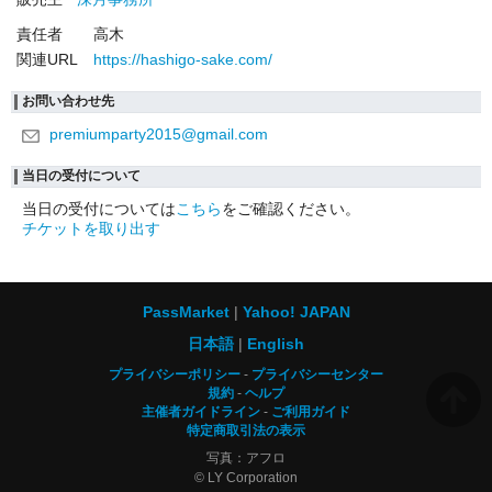
責任者
高木
関連URL
https://hashigo-sake.com/
お問い合わせ先
premiumparty2015@gmail.com
当日の受付について
当日の受付については
こちら
をご確認ください。
チケットを取り出す
PassMarket
Yahoo! JAPAN
日本語
English
プライバシーポリシー
プライバシーセンター
規約
ヘルプ
主催者ガイドライン
ご利用ガイド
特定商取引法の表示
写真：アフロ
© LY Corporation