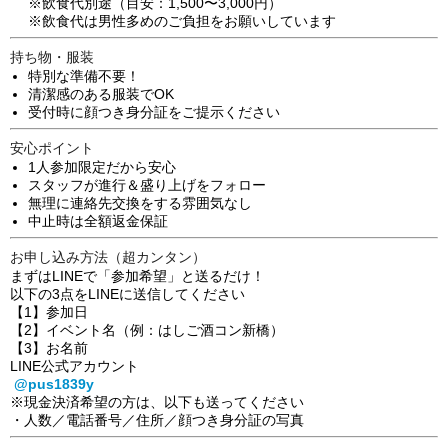
※飲食代別途（目安：1,500〜3,000円）
※飲食代は男性多めのご負担をお願いしています
持ち物・服装
特別な準備不要！
清潔感のある服装でOK
受付時に顔つき身分証をご提示ください
安心ポイント
1人参加限定だから安心
スタッフが進行＆盛り上げをフォロー
無理に連絡先交換をする雰囲気なし
中止時は全額返金保証
お申し込み方法（超カンタン）
まずはLINEで「参加希望」と送るだけ！
以下の3点をLINEに送信してください
【1】参加日
【2】イベント名（例：はしご酒コン新橋）
【3】お名前
LINE公式アカウント
@pus1839y
※現金決済希望の方は、以下も送ってください
・人数／電話番号／住所／顔つき身分証の写真