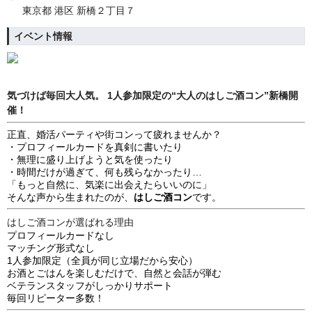
東京都 港区 新橋２丁目７
イベント情報
気づけば毎回大人気。 1人参加限定の“大人のはしご酒コン”新橋開
催！
正直、婚活パーティや街コンって疲れませんか？
・プロフィールカードを真剣に書いたり
・無理に盛り上げようと気を使ったり
・時間だけが過ぎて、何も残らなかったり…
「もっと自然に、気楽に出会えたらいいのに」
そんな声から生まれたのが、
はしご酒コン
です。
はしご酒コンが選ばれる理由
プロフィールカードなし
マッチング形式なし
1人参加限定（全員が同じ立場だから安心）
お酒とごはんを楽しむだけで、自然と会話が弾む
ベテランスタッフがしっかりサポート
毎回リピーター多数！