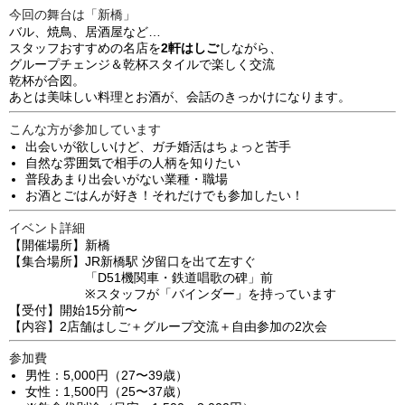
今回の舞台は「新橋」
バル、焼鳥、居酒屋など…
スタッフおすすめの名店を
2軒はしご
しながら、
グループチェンジ＆乾杯スタイルで楽しく交流
乾杯が合図。
あとは美味しい料理とお酒が、会話のきっかけになります。
こんな方が参加しています
出会いが欲しいけど、ガチ婚活はちょっと苦手
自然な雰囲気で相手の人柄を知りたい
普段あまり出会いがない業種・職場
お酒とごはんが好き！それだけでも参加したい！
イベント詳細
【開催場所】新橋
【集合場所】JR新橋駅 汐留口を出て左すぐ
「D51機関車・鉄道唱歌の碑」前
※スタッフが「バインダー」を持っています
【受付】開始15分前〜
【内容】2店舗はしご＋グループ交流＋自由参加の2次会
参加費
男性：5,000円（27〜39歳）
女性：1,500円（25〜37歳）