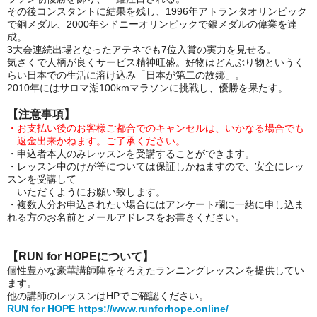
その後コンスタントに結果を残し、1996年アトランタオリンピック
で銅メダル、2000年シドニーオリンピックで銀メダルの偉業を達
成。
3大会連続出場となったアテネでも7位入賞の実力を見せる。
気さくで人柄が良くサービス精神旺盛。好物はどんぶり物というく
らい日本での生活に溶け込み「日本が第二の故郷」。
2010年にはサロマ湖100kmマラソンに挑戦し、優勝を果たす。
【注意事項】
・お支払い後のお客様ご都合でのキャンセルは、いかなる場合でも
返金出来かねます。ご了承ください。
・申込者本人のみレッスンを受講することができます。
・レッスン中のけが等については保証しかねますので、安全にレッ
スンを受講して
いただくようにお願い致します。
・複数人分お申込されたい場合にはアンケート欄に一緒に申し込ま
れる方のお名前とメールアドレスをお書きください。
【RUN for HOPEについて】
個性豊かな豪華講師陣をそろえたランニングレッスンを提供してい
ます。
他の講師のレッスンはHPでご確認ください。
RUN for HOPE
https://www.runforhope.online/