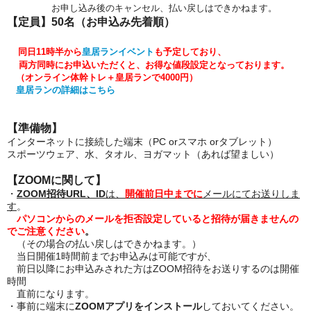
お申し込み後のキャンセル、払い戻しはできかねます。
【定員】50
名（お申込み先着順）
同日11時半
から
皇居ランイベント
も予定しており、
両方同時にお申込いただくと、お得な値段設定となっております。
（オンライン体幹トレ＋皇居ランで4000円）
皇居ランの詳細はこちら
【準備物】
インターネットに接続した端末（PC orスマホ orタブレット）
スポーツウェア、水、タオル、ヨガマット（あれば望ましい）
【ZOOMに関して】
・
ZOOM招待URL、ID
は、
開催前日中までに
メールにてお送りしま
す
。
パソコンからのメールを拒否設定していると招待が届きませんの
でご注意ください
。
（その場合の払い戻しはできかねます。）
当日開催1時間前までお申込みは可能ですが、
前日以降にお申込みされた方はZOOM招待をお送りするのは開催
時間
直前になります。
・事前に端末に
ZOOMアプリをインストール
しておいてください。