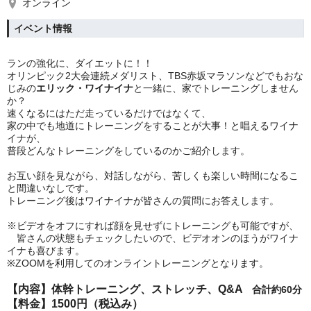
オンライン
イベント情報
ランの強化に、ダイエットに！！
オリンピック2大会連続メダリスト、TBS赤坂マラソンなどでもおな
じみの
エリック・ワイナイナ
と一緒に、家でトレーニングしません
か？
速くなるにはただ走っているだけではなくて、
家の中でも地道にトレーニングをすることが大事！と唱えるワイナ
イナが、
普段どんなトレーニングをしているのかご紹介します。
お互い顔を見ながら、対話しながら、苦しくも楽しい時間になるこ
と間違いなしです。
トレーニング後はワイナイナが皆さんの質問にお答えします。
※ビデオをオフにすれば顔を見せずにトレーニングも可能ですが、
皆さんの状態もチェックしたいので、ビデオオンのほうがワイナ
イナも喜びます。
※ZOOMを利用してのオンライントレーニングとなります。
【内容】
体幹トレーニング、ストレッチ、Q&A
合計約60分
【料金】
1500円（税込み）