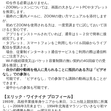
IDを作る必要はありません。
・ZOOMレッスンについては、画面の大きなノートPCやタブレット
を推奨します。
・最終のご案内メールに、ZOOMの使い方マニュアルを添付します
が、
初めてZOOMを使用される方は、一度受講までに試しておいて頂
けると安心です。
アプリをインストールされていれば、通常は１～２分で簡単に接
続完了します。
・タブレット、スマートフォンをご利用しモバイル回線からライブ
配信を受講される
場合、従量制インターネット通信サービスをご利用の際は通信料
にご注意下さい。
Wi-Fi接続環境又はパケット容量制限の無い契約の4G回線での受
講を推奨します。
・
自分の顔や動画を他人に見られることに抵抗のある方は「ビデオ
なし」での参加
も
可能です。「ビデオなし」での参加でも講師の動画は見ることが
できます。
・途中からの参加も可能です。
【エリック・ワイナイナ プロフィール】
1993年、高校卒業後単身ケニアから来日。コニカ陸上競技部に所属
し（～2006年3月末まで）、1994年北海道マラソンでいきなり初マ
ラソン初優勝を飾り、一躍注目される。