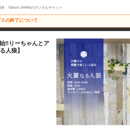
単 Yahoo! JAPANのデジタルチケット
ービスの終了について
開始‼︎りーちゃんとア
る人狼‬】