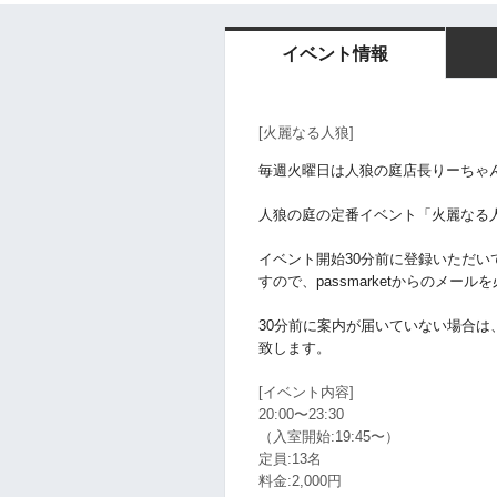
イベント情報
[‪
火麗なる人狼‬]
毎週火曜日は人狼の庭店長りーちゃん
人狼の庭の定番イベント「火麗なる人
イベント開始30分前に登録いただい
すので、passmarketからのメー
30分前に案内が届いていない場合は、
致します。
[イベント内容]
20:00〜23:30
（入室開始:19:45〜）
定員:13名
料金:2,000円