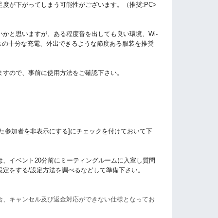
度が下がってしまう可能性がございます。（推奨:PC>
かと思いますが、ある程度音を出しても良い環境、Wi-
イスの十分な充電、外出できるような節度ある服装を推奨
しますので、事前に使用方法をご確認下さい。
た参加者を非表示にする]にチェックを付けておいて下
は、イベント20分前にミーティングルームに入室し質問
設定をする/設定方法を調べるなどして準備下さい。
合、キャンセル及び返金対応ができない仕様となってお