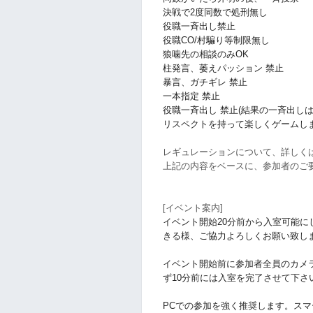
決戦で2度同数で処刑無し
役職一斉出し禁止
役職CO/村騙り等制限無し
狼噛先の相談のみOK
柱発言、萎えパッション 禁止
暴言、ガチギレ 禁止
一本指定 禁止
役職一斉出し 禁止(結果の一斉出しは
リスペクトを持って楽しくゲームし
レギュレーションについて、詳しく
上記の内容をベースに、参加者のご
[イベント案内]
イベント開始20分前から入室可能に
きる様、ご協力よろしくお願い致し
イベント開始前に参加者全員のカメ
ず10分前には入室を完了させて下さ
PCでの参加を強く推奨します。ス