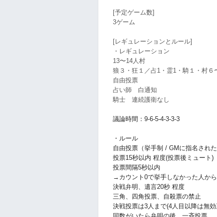
[予定ゲーム数]
3ゲーム
[レギュレーションとルール]
・レギュレーション
13〜14人村
狼３・狂１／占1・霊1・騎１・村６
自由投票
占い師 白通知
騎士 連続護衛なし
議論時間：9-6-5-4-3-3-3
・ルール
自由投票（挙手制 / GMに指名され
投票15秒以内 程度(投票後ミュート)
投票間隔5秒以内
→カウント0で挙手しなかった人から
決戦弁明、遺言20秒 程度
三角、四角投票、自殺票の禁止
決戦投票は3人まで(4人目以降は無効
同数がいたら弁明の後、一斉投票