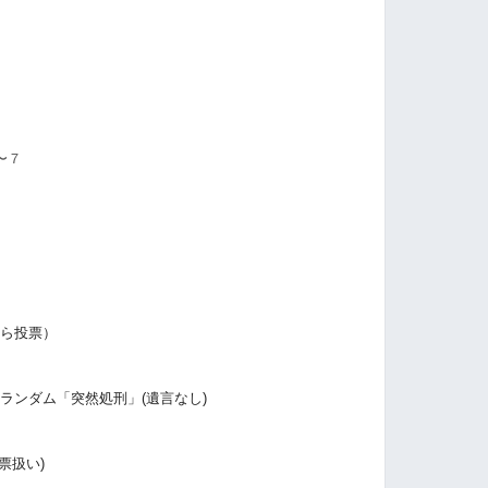
〜７
たら投票）
ランダム「突然処刑」(遺言なし)
票扱い)