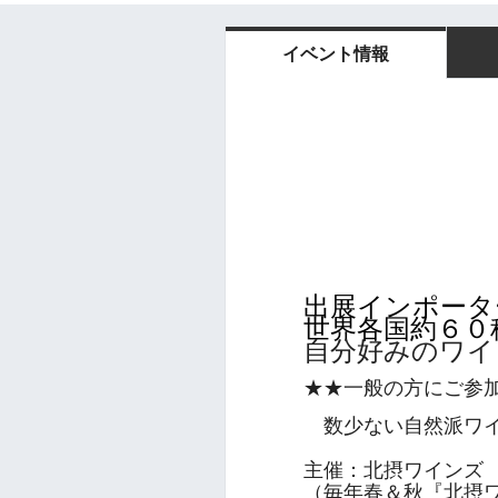
イベント情報
出展インポータ
世界各国約６０
自分好みのワイ
★★一般の方にご参
数少ない自然派ワイ
主催：北摂ワインズ
（毎年春＆秋『北摂