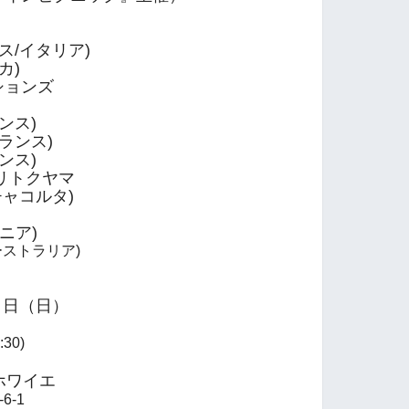
】
ス/イタリア)
カ)
ションズ
ンス)
ランス)
ンス)
リトクヤマ
ャコルタ)
ベニア)
オーストラリア)
13 日（日）
30)
ワイエ
6-1