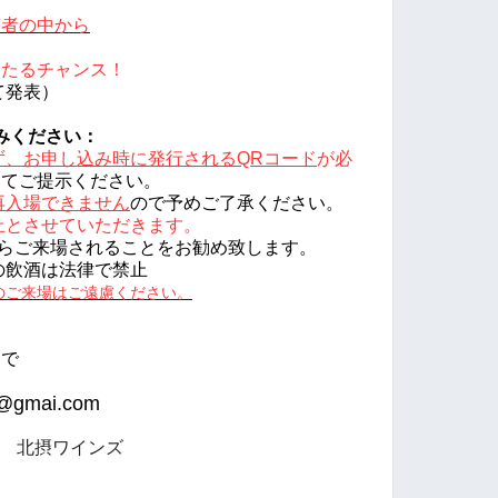
答者の中から
当たるチャンス！
て発表
）
みください：
ず、
お申し込み時に
発行される
QRコード
が必
にてご提示ください。
再入場できません
の
で予めご了承ください。
止とさせていただきます。
ら
ご来場されることをお勧め致します。
の飲酒は法律で禁止
のご来場はご遠慮ください。
まで
e@gmai.com
 北摂ワインズ