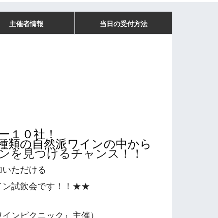
主催者情報
当日の受付方法
ー１０社！
種類の自然派ワインの中から
ンを見つけるチャンス！！
加いただける
ン試飲会です！！★★
ワインピクニック』主催）