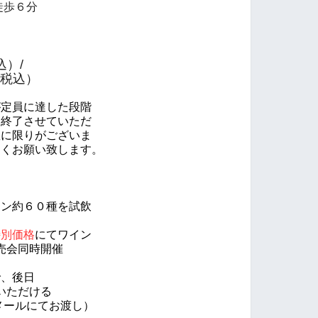
歩６分
込）/
税込）
が定員に達した段階
を
終了させていただ
数に限りがございま
しくお願い致します。
、
ン約６０種を試飲
特別価格
にてワイン
売会同時開催
で、後日
いただける
メールにてお渡し）