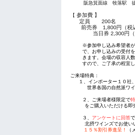
阪急箕面線 牧落駅 徒
参加費 】
【
定員 200名
前売券 1,800円（税
当日券 2,300円（
※参加申し込み希望者
で、
お申し込みの受付
きます。
会場の収容人
すので、
ご了承の程宜
ご来場特典：
１、インポーター１０社
世界各国の自然派ワイ
２、ご来場者様限定で
を
ご購入いただける
即
３、
アンケートに回答
北摂ワインズでお使い
１５％割引券進呈
！
（