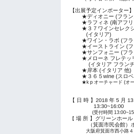
【出展予定インポーター
★ディオニー (フラン
★ラフィネ (南アフリ
★３７ワインセレク
(イタリア)
★ワイン・ラボ (フラ
★イーストライン (フ
★サンフォニー (フラ
★メローネ フレテッ
(イタリア フランチ
★
岸本 (イタリア 他)
★３６５wine (スロ
★k p オーチャード (
【 日 時 】2018 年 5 月 
13:30~16:00
(受付時間 13:00~15:
場 所 】グリーンホール
【
（箕面市民会館）ホ
大阪府箕面市西小路４-