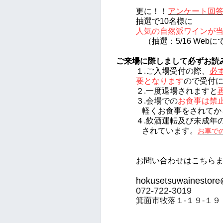
更に！！
アンケート回
抽選で10名様に
人気の
自然派ワインが
（抽選：5/16 Webに
ご来場に際しまして必ずお読
１.ご入場受付の際、
必
要となります
の
で
受付
２.一度退場されますと
３.
会場での
お食事は禁
軽くお食事をされてか
４.飲酒運転及び未成年
されています。
お車で
お問い合わせはこちら
hokusetsuwainestor
072-722-3019
箕面市牧落１-１９-
１９