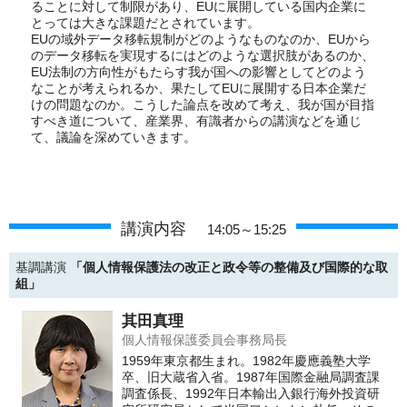
ることに対して制限があり、EUに展開している国内企業に
とっては大きな課題だとされています。
EUの域外データ移転規制がどのようなものなのか、EUから
のデータ移転を実現するにはどのような選択肢があるのか、
EU法制の方向性がもたらす我が国への影響としてどのよう
なことが考えられるか、果たしてEUに展開する日本企業だ
けの問題なのか。こうした論点を改めて考え、我が国が目指
すべき道について、産業界、有識者からの講演などを通じ
て、議論を深めていきます。
講演内容
14:05～15:25
基調講演
「個人情報保護法の改正と政令等の整備及び国際的な取
組」
其田真理
個人情報保護委員会事務局長
1959年東京都生まれ。1982年慶應義塾大学
卒、旧大蔵省入省。1987年国際金融局調査課
調査係長、1992年日本輸出入銀行海外投資研