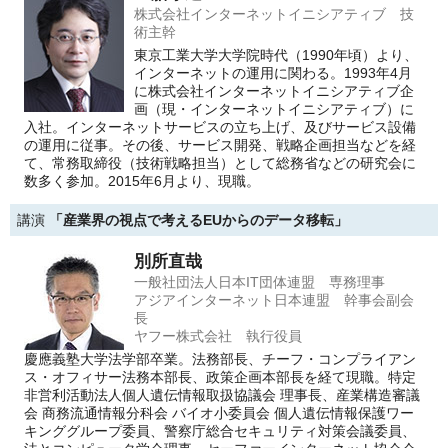
株式会社インターネットイニシアティブ 技
術主幹
東京工業大学大学院時代（1990年頃）より、
インターネットの運用に関わる。1993年4月
に株式会社インターネットイニシアティブ企
画（現・インターネットイニシアティブ）に
入社。インターネットサービスの立ち上げ、及びサービス設備
の運用に従事。その後、サービス開発、戦略企画担当などを経
て、常務取締役（技術戦略担当）として総務省などの研究会に
数多く参加。2015年6月より、現職。
講演
「産業界の視点で考えるEUからのデータ移転」
別所直哉
一般社団法人日本IT団体連盟 専務理事
アジアインターネット日本連盟 幹事会副会
長
ヤフー株式会社 執行役員
慶應義塾大学法学部卒業。法務部長、チーフ・コンプライアン
ス・オフィサー法務本部長、政策企画本部長を経て現職。特定
非営利活動法人個人遺伝情報取扱協議会 理事長、産業構造審議
会 商務流通情報分科会 バイオ小委員会 個人遺伝情報保護ワー
キンググループ委員、警察庁総合セキュリティ対策会議委員、