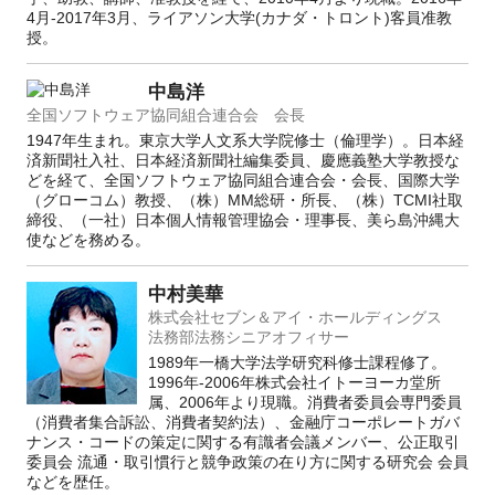
4月-2017年3月、ライアソン大学(カナダ・トロント)客員准教
授。
中島洋
全国ソフトウェア協同組合連合会 会長
1947年生まれ。東京大学人文系大学院修士（倫理学）。日本経
済新聞社入社、日本経済新聞社編集委員、慶應義塾大学教授な
どを経て、全国ソフトウェア協同組合連合会・会長、国際大学
（グローコム）教授、（株）MM総研・所長、（株）TCMI社取
締役、（一社）日本個人情報管理協会・理事長、美ら島沖縄大
使などを務める。
中村美華
株式会社セブン＆アイ・ホールディングス
法務部法務シニアオフィサー
1989年一橋大学法学研究科修士課程修了。
1996年-2006年株式会社イトーヨーカ堂所
属、2006年より現職。消費者委員会専門委員
（消費者集合訴訟、消費者契約法）、金融庁コーポレートガバ
ナンス・コードの策定に関する有識者会議メンバー、公正取引
委員会 流通・取引慣行と競争政策の在り方に関する研究会 会員
などを歴任。