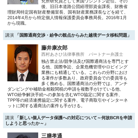
究所研究員として米国ワシントン赴任。その
後、旧日本道路公団経理部資金課長、財務省
理財局特定国有財産整備室長、国有財産業務課長などを経て、
2014年4月から特定個人情報保護委員会事務局長。2016年1月
から現職。
講演
「国際通商交渉・紛争の観点からみた越境データ移転問題」
藤井康次郎
西村あさひ法律事務所 パートナー弁護士
独占禁止法/競争法及び国際通商法を専門とす
る他、国際争訟、企業危機管理やロビイング
業務にも精通している。これらの分野におけ
る著作が多数あり、政府委員会での委員等も
多く務める。国際通商法の分野では、アンチ
ダンピングや補助金相殺関税の申請を複数手がけている他、
WTO紛争解決手続への参加を含むWTO協定に関する案件、
TPP等の経済連携協定に関する案件、電子商取引やインターネ
ットに関する通商法の案件も手がける。
講演
「新しい個人データ保護への対応について～何故BCRを申請
しようと思ったか～」
三膳孝通