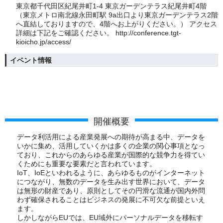
東京都千代田区紀尾井町1-4 東京ガーデンテラス紀尾井町4階
（東京メトロ南北線永田町駅 9a出口より東京ガーデンテラス2階
へ直結しておりますので、4階へお上がりください。） アクセス
詳細は下記をご確認ください。 http://conference.tgt-
kioicho.jp/access/
イベント情報
開催概要
データ利活用による産業発展への期待が高まる中、データを
いかに集め、活用していくかは多くの企業の関心事項となっ
ており、これからのあらゆる産業が国際的な競争力を得てい
くためにも重要な要素だと言われています。
IoT、IoEといわれるように、あらゆるものがインターネット
につながり、無数のデータを生み出す世界において、データ
は無形の財産であり、原則としてその円滑な流通が国内外問
わず確保されることはビジネスの発展に不可欠な前提といえ
ます。
しかしながらEUでは、EU域外にパーソナルデータを移転す