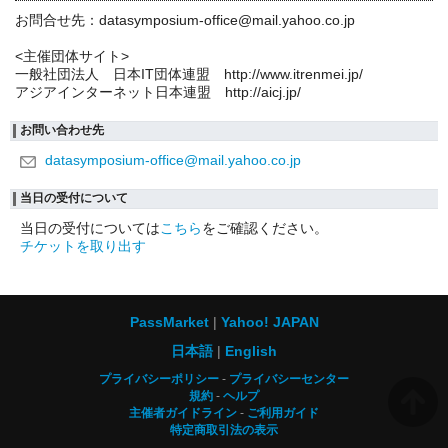
お問合せ先：datasymposium-office@mail.yahoo.co.jp
<主催団体サイト>
一般社団法人 日本IT団体連盟 http://www.itrenmei.jp/
アジアインターネット日本連盟 http://aicj.jp/
お問い合わせ先
datasymposium-office@mail.yahoo.co.jp
当日の受付について
当日の受付については
こちら
をご確認ください。
チケットを取り出す
PassMarket
Yahoo! JAPAN
日本語
English
プライバシーポリシー
プライバシーセンター
規約
ヘルプ
主催者ガイドライン
ご利用ガイド
特定商取引法の表示