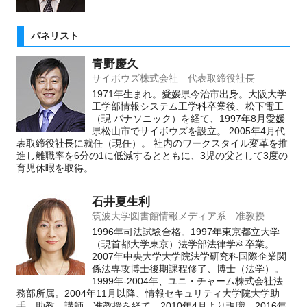
パネリスト
青野慶久
サイボウズ株式会社 代表取締役社長
1971年生まれ。愛媛県今治市出身。大阪大学
工学部情報システム工学科卒業後、松下電工
（現 パナソニック）を経て、1997年8月愛媛
県松山市でサイボウズを設立。 2005年4月代
表取締役社長に就任（現任）。 社内のワークスタイル変革を推
進し離職率を6分の1に低減するとともに、3児の父として3度の
育児休暇を取得。
石井夏生利
筑波大学図書館情報メディア系 准教授
1996年司法試験合格。1997年東京都立大学
（現首都大学東京）法学部法律学科卒業。
2007年中央大学大学院法学研究科国際企業関
係法専攻博士後期課程修了、博士（法学）。
1999年-2004年、ユニ・チャーム株式会社法
務部所属。2004年11月以降、情報セキュリティ大学院大学助
手、助教、講師、准教授を経て、2010年4月より現職。2016年