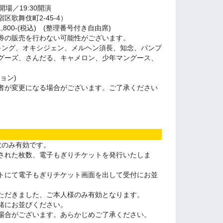
5開場／19:30開演
歌舞伎町2-45-4）
1,800-(税込) (整理番号付き自由席)
券の販売を行わない可能性がございます。
ッキング、オキシジェン、メルヘン須長、知念、パンプ
グーズ、さんだる、キャメロン、少年マングース、
ョン)
者が変更になる場合がございます。ご了承ください
枚のみ有効です。
された枚数、電子もぎりチケットを発行いたしま
トにて電子もぎりチケット画面を出して受付にお並
ただきました、ご本人様のみ有効となります。
緒にお並びください。
場合がございます。あらかじめご了承ください。