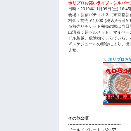
ホリプロお笑いライブ～シルバープレ
日時：2019年11月09日(土) 16:4
会場：新宿バティオス（東京都新宿区
料金：前売￥1,000-(税込)/当日￥
※前売りチケット完売の際は当日
出演者：超ヘルメット、マイペー
ドル鳥越、危険物てぃらてぃら、
※スケジュールの都合により、出
ませ。
＼ ホリプロお
その他公演
------------------------------------
ゴールドプレート～Vol.57