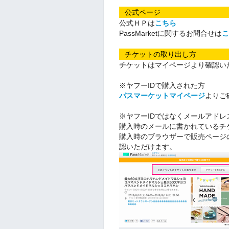
公式ページ
公式ＨＰは
こちら
PassMarketに関するお問合せは
こ
チケットの取り出し方
チケットはマイページより確認い
※ヤフーIDで購入された方
パスマーケットマイページ
よりご
※ヤフーIDではなくメールアドレ
購入時のメールに書かれているチ
購入時のブラウザーで販売ページ
認いただけます。