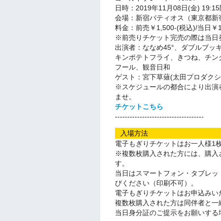
日時：2019年11月08日(金) 19:1
会場：新宿バティオス（東京都新宿区
料金：前売￥1,500-(税込)/当日￥
※前売りチケット完売の際は当日
出演者：ななめ45°、ダブルブ
キンポテトフライ、きつね、チン
フール、観音日和
ゲスト：宮下草薙(太田プロダクシ
※スケジュールの都合により出演
ませ。
チケットこちら
------------------------------------
入場方法
電子もぎりチケットはお一人様1
※複数枚購入された方には、購入
す。
当日はスマートフォン・タブレッ
びください（印刷不可）。
電子もぎりチケットはお申込みい
複数枚購入された方は同伴者と一
当日身分証のご提示をお願いする