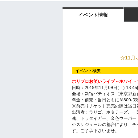
イベント情報
☆11
イベント概要
ホリプロお笑いライブ～ホワイトプレ
日時：2019年11月09日(土) 13:4
会場：新宿バティオス（東京都新宿区
料金：前売・当日ともに￥800-(
※前売りチケット完売の際は当日
出演者：ラリゴ、ホタテーズ、一
魂、トラタイガー、金色ウーパー
※スケジュールの都合により、チ
す。ご了承下さいませ。