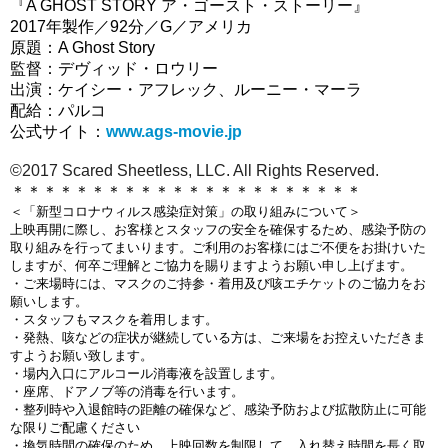
『A GHOST STORY ア・ゴースト・ストーリー』
2017年製作／92分／G／アメリカ
原題：A Ghost Story
監督：デヴィッド・ロウリー
出演：ケイシー・アフレック、ルーニー・マーラ
配給：パルコ
公式サイト：
www.ags-movie.jp
©2017 Scared Sheetless, LLC. All Rights Reserved.
＊＊＊＊＊＊＊＊＊＊＊＊＊＊＊＊＊＊＊＊＊＊
＜「新型コロナウィルス感染症対策」の取り組みについて＞
上映再開に際し、お客様とスタッフの安全を確保するため、感染予防の
取り組みを行ってまいります。ご利用のお客様にはご不便をお掛けいた
しますが、何卒ご理解とご協力を賜りますようお願い申し上げます。
・ご来場時には、マスクのご持参・着用及び咳エチケットのご協力をお
願いします。
・スタッフもマスクを着用します。
・発熱、咳などの症状が継続している方は、ご来場をお控えいただきま
すようお願い致します。
・場内入口にアルコール消毒液を設置します。
・座席、ドアノブ等の消毒を行います。
・
整列時や入退館時の距離の確保など、感染予防および拡散防止に可能
な限りご配慮ください
・換気時間の確保のため、上映回数を制限して、入れ替え時間を長く取