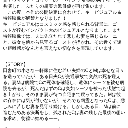
督デヴィット・ロウリーの『セインツ -約束の果て-』でも
共演した、ふたりの超実力派俳優が再び集います。
　この度、本作の公開決定に合わせて、キービジュアル＆
特報映像が解禁となりました！
キービジュアルはコスミック感を感じられる背景に、ゴー
ストが佇むインパクト大のビジュアルとなりました。また
特報映像では、夫に先立たれて悲しむ妻を演じるルーニー
と、彼女を傍から見守るゴーストが描かれ、その近くて遠
い距離感がなんとも言えない切なさを表現しています。
【STORY】
田舎町の小さな一軒家に住む若い夫婦のCとMは幸せな日々
を送っていたが、ある日夫Cが交通事故で突然の死を迎え
る。妻Mは病院でCの死体を確認し、遺体にシーツを被せ病
院を去るが、死んだはずのCは突如シーツを被った状態で起
き上がり、そのまま妻が待つ自宅まで戻ってきた。Mは彼
の存在には気が付かないが、それでも幽霊となったCは、悲
しみに苦しむ妻を見守り続ける。しかしある日、Mは前に
進むためある決断をし、残されたCは妻の残した最後の想い
を求め、彷徨い始めるーー。