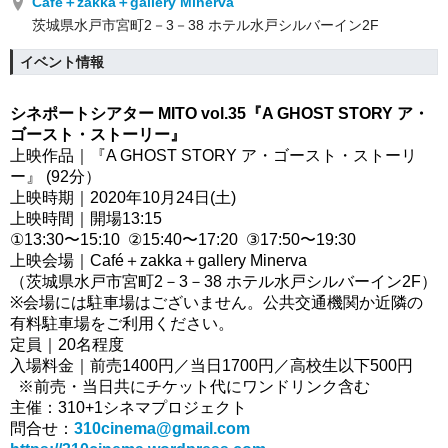
Café＋zakka＋gallery Minerva
茨城県水戸市宮町2－3－38 ホテル水戸シルバーイン2F
イベント情報
シネポートシアター MITO vol.35
『
A GHOST STORY ア・
ゴースト・ストーリー
』
上映作品｜『A GHOST STORY ア・ゴースト・ストーリ
ー』 (92分）
上映時期｜2020年10月24日(土)
上映時間｜開場13:15
①13:30〜15:10  ②15:40〜17:20  ③17:50〜19:30 
上映会場｜Café＋zakka＋gallery Minerva
（茨城県水戸市宮町2－3－38 ホテル水戸シルバーイン2F）
※会場には駐車場はございません。公共交通機関か近隣の
有料駐車場をご利用ください。
定員｜20名程度
入場料金｜前売1400円／当日1700円／高校生以下500円
  ※前売・当日共にチケット代にワンドリンク含む
主催：310+1シネマプロジェクト
問合せ：
310cinema@gmail.com