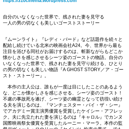
https://310cinema.wordpress.com
自分のいなくなった世界で、残された妻を見守る
一人の男の切なくも美しいゴーストストーリー
『ムーンライト』『レディ・バード』など話題作を続々と
配給し続けている北米の映画会社A24。今、世界から最も
注目を浴びる同社がお届けするのは、斬新ながらもどこか
懐かしさを感じさせるシーツ姿のゴーストの物語。自分の
いなくなった世界で、残された妻を見守り続ける、ひとり
の男の切なくも美しい物語『A GHOST STORY／ア・ゴー
スト・ストーリー』。
　本作の主人公は、誰もが一度は目にしたことのあるよう
な、どこか懐かしさを感じさせる、シーツ姿のゴースト！
不慮の事故死を遂げ、シーツ姿の幽霊となって彷徨い続け
る夫を演じるのは、『マンチェスター・バイ・ザ・シー』
でアカデミー賞主演男優賞を受賞したケイシー・アフレッ
ク。夫に先立たれた妻を演じるのは『キャロル』でカンヌ
国際映画祭女優賞を受賞したルーニー・マーラ。本作の監