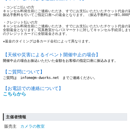
・コンビニ払いの方
キャンセル料発生前にご連絡いただき、すでにお支払いただいたチケット代金の
振込手数料を引いてご指定口座への返金となります。（
振込手数料は一律1,00
・クレジット払いの方
キャンセル料発生前にご連絡いただき、すでにお支払いただいたチケット代金の
全額返金となります。写真教室からパスマーケトに対してキャンセル手続済しま
のクレジットカードに全額返金されます。
★返金のタイミングは各カード会社によって異なります。 
【
天候や災害によるイベント開催中止の場合
】
開催中止の場合お振込いただいた金額をお客様の指定口座に振込みます。
【ご質問について】
ご質問は　infome@m-dworks.net　までご連絡ください。
【お電話での連絡について】
こちらから
主催者情報
販売主
カメラの教室