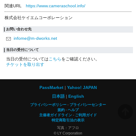
関連URL
https://www.cameraschool.info/
株式会社ケイエムコーポレーション
お問い合わせ先
infome@m-dworks.net
当日の受付について
当日の受付については
こちら
をご確認ください。
チケットを取り出す
PassMarket
Yahoo! JAPAN
日本語
English
プライバシーポリシー
プライバシーセンター
規約
ヘルプ
主催者ガイドライン
ご利用ガイド
特定商取引法の表示
写真：アフロ
© LY Corporation