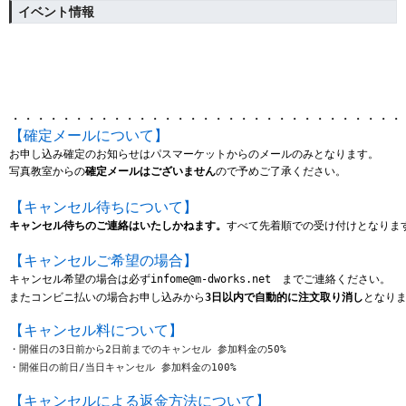
イベント情報
・・・・・・・・・・・・・・・・・・・・・・・・・・・・・・・
【確定メールについて】
お申し込み確定のお知らせはパスマーケットからのメールのみとなります。
写真教室からの
確定メールはございません
ので予めご了承ください。
【キャンセル待ちについて】
キャンセル待ちのご連絡はいたしかねます。
すべて先着順での受け付けとなりま
【キャンセルご希望の場合】
キャンセル希望の場合は
必ずinfome@m-dworks.net　までご連絡ください。
またコンビニ払いの場合お申し込みから
3日以内で自動的に注文取り消し
となり
【キャンセル料について】
・開催日の3日前から2日前までのキャンセル 参加料金の50%
・開催日の前日/当日キャンセル 参加料金の100%
【キャンセルによる返金方法について】