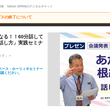
単 Yahoo! JAPANのデジタルチケット
ービスの終了について
なる！！60分話して
話し方」実践セミナ
ッド」～
スペース・ホーリィ※セミナー
確認ください。