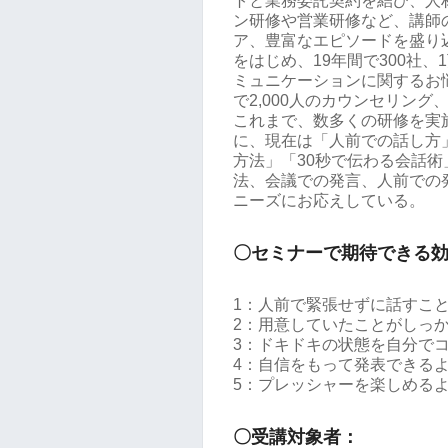
トと業務委託契約を結び、人
ン研修や営業研修など、講師
ア、豊富なエピソードを盛り
をはじめ、19年間で300社
ミュニケーションに関するお
で2,000人のカウンセリン
これまで、数多くの研修を実
に、現在は「人前での話し方
方法」「30秒で伝わる会話
法、会議での発言、人前での
ニーズにお応えしている。
〇セミナーで期待できる
1：人前で緊張せずに話すこ
2：用意していたことがしっ
3：ドキドキの状態を自分で
4：自信をもって発表できる
5：プレッシャーを楽しめる
〇受講対象者：