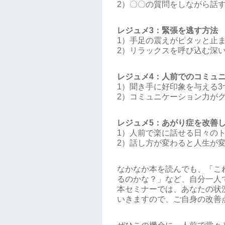
2）〇〇の質問をしながら話
レジュメ3：緊張を逃す方法
1）手足の震えがピタッと止
2）リラックスを呼び込む深
レジュメ4：人前でのコミュ
1）聞き手に好印象を与える3
2）コミュニケーション力が
レジュメ5：あがり症を改善
1）人前で楽に話せる日々の
2）話し方が変わると人生が
なかなか本を読んでも、「こ
るのかな？」など、自分一人
本セミナーでは、あなたの状
いきますので、ご自身の改善