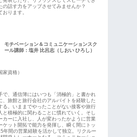
と発表したり、リラックスしてスピーチでき
たの話す力をアップさせてみませんか？
ております。
モチベーション＆コミュニケーションスク
ール講師：塩井 比呂志（しおい ひろし）
国家資格）
手で、通信簿にはいつも「消極的」と書かれ
に、旅館と旅行会社のアルバイトを経験した
する。いままでやったことがない接客や旅行
人と積極的に関わることに慣れていく。そし
ーカーに入社し、人が変わったかように営業
ーケット開拓で能力を発揮し、瞬く間にトッ
15年間の営業経験を活かして独立。リクルー