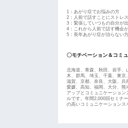
1：あがり症でお悩みの方
2：人前で話すことにストレ
3：緊張していつもの自分が
4：これから人前で話す機会
5：長年あがり症が治らない
〇モチベーション＆コミ
北海道、青森、秋田、岩手、
木、群馬、埼玉、千葉、東京
滋賀、京都、奈良、大阪、兵
愛媛、高知、福岡、大分、熊
アップとコミュニケーション
ルです。年間2,000回セミ
の高いコミュニケーションス