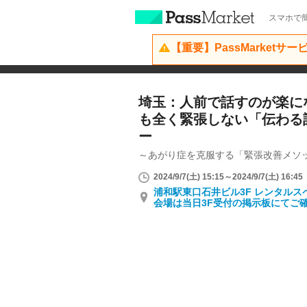
スマホで簡
【重要】PassMarketサ
埼玉：人前で話すのが楽に
も全く緊張しない「伝わる
ー
～あがり症を克服する「緊張改善メソ
2024/9/7(土) 15:15～2024/9/7(土) 16:45
浦和駅東口石井ビル3F レンタル
会場は当日3F受付の掲示板にてご