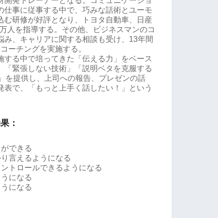
材開発トレーナーとなる。コミュニケーショ
の仕事に従事する中で、巧みな話術とユーモ
込む研修が好評となり、トヨタ自動車、日産
、1万人を指導する。その他、ビジネスマンのコ
悩み、キャリアに関する相談も受け、13年間
グ、コーチングを実施する。
施する中で培ってきた「伝える力」をベース
」「緊張しない技術」「説明ベタを克服する
術」を提供し、上司への報告、プレゼンの話
発表で、「もっと上手く話したい！」という
効果：
とができる
かり言えるようになる
コントロールできるようになる
ようになる
ようになる