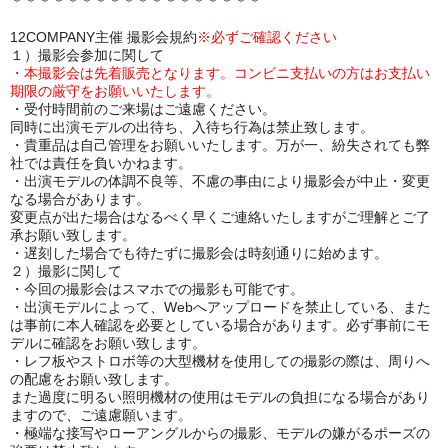
＊＊＊＊＊＊＊＊＊＊＊＊＊＊＊＊＊＊
12COMPANY主催 撮影会規約
※必ずご確認ください
１）撮影会参加に関して
・本撮影会は先着販売となります。コンビニ支払いの方は
お支払い
期限の厳守をお願いいたします。
・受付時間前のご来場はご遠慮ください。
同時に出演モデルの出待ち、入待ち行為は禁止致します。
・貴重品は自己管理をお願いいたします。万が一、紛失されても弊
社では責任を負いかねます。
・出演モデルの体調不良等、不慮の事由により撮影会が中止・変更
なる場合があります。
変更点が出た場合はなるべく早くご連絡いたしますがご理解とご了
承お願い致します。
・遅刻した場合でも待たずに撮影会は時刻通りに始めます。
２）撮影に関して
・今回の撮影会はスマホでの撮影も可能です。
・出演モデルによって、Webへアップロードを禁止している、また
は事前に本人確認を必要としている場合があります。必ず事前にモ
デルに確認をお願い致します。
・レフ板やストロボ等の大型機材を使用しての撮影の際は、周りへ
の配慮をお願い致します。
また過度に明るい照明機材の使用はモデルの負担になる場合があり
ますので、ご遠慮願います。
・極端な接写やローアングルからの撮影、モデルの嫌がるポーズの