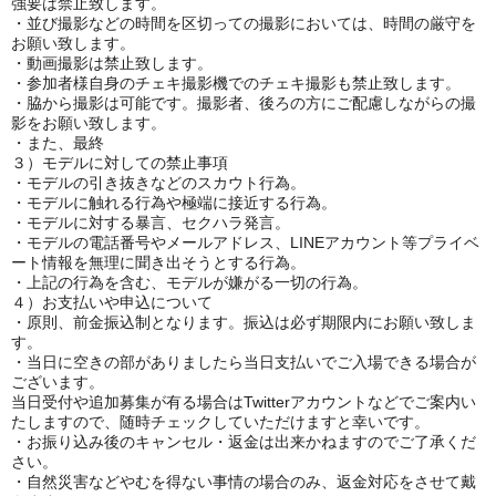
強要は禁止致します。
・並び撮影などの時間を区切っての撮影においては、時間の厳守を
お願い致します。
・動画撮影は禁止致します。
・参加者様自身のチェキ撮影機でのチェキ撮影も禁止致します。
・脇から撮影は可能です。撮影者、後ろの方にご配慮しながらの撮
影をお願い致します。
・また、最終
３）モデルに対しての禁止事項
・モデルの引き抜きなどのスカウト行為。
・モデルに触れる行為や極端に接近する行為。
・モデルに対する暴言、セクハラ発言。
・モデルの電話番号やメールアドレス、LINEアカウント等プライベ
ート情報を無理に聞き出そうとする行為。
・上記の行為を含む、モデルが嫌がる一切の行為。
４）お支払いや申込について
・原則、前金振込制となります。振込は必ず期限内にお願い致しま
す。
・当日に空きの部がありましたら当日支払いでご入場できる場合が
ございます。
当日受付や追加募集が有る場合はTwitterアカウントなどでご案内い
たしますので、随時チェックしていただけますと幸いです。
・お振り込み後のキャンセル・返金は出来かねますのでご了承くだ
さい。
・自然災害などやむを得ない事情の場合のみ、返金対応をさせて戴