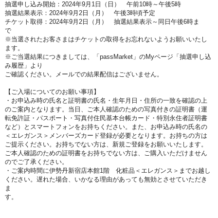
抽選申し込み開始：2024年9月1
日（日）
午前10時～午後5時
抽選結果表示：2024年9
月2
日（月
）
午後3時
頃予定
チケット取得：2024年9月2
日（月
）
抽選結果表示～同日
午後6時ま
で
※当選されたお客さまはチケットの取得をお忘れないようお願いいたし
ます。
※ご当選結果につきましては、「passMarket」のMyページ「抽選申し込
み履歴」より
ご確認ください。メールでの結果配信はございません。
【ご入場についてのお願い事項】
・お申込み時の氏名と証明書の氏名・生年月日・住所の一致を確認の上
のご案内となります。当日、ご本人確認のための写真付きの証明書（運
転免許証・パスポート・写真付住民基本台帳カード・特別永住者証明書
など）とスマートフォンをお持ちください。また、お申込み時の氏名の
＜エレガンス＞メンバーズカード登録が必要となります。お持ちの方は
ご提示ください。お持ちでない方は、新規ご登録をお願いいたします。
ご本人確認のための証明書をお持ちでない方は、ご購入いただけません
のでご了承ください。
・ご案内時間に伊勢丹新宿店本館1階 化粧品＜エレガンス＞までお越し
ください。遅れた場合、いかなる理由があっても無効とさせていただき
ま
す。