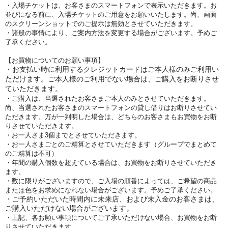
・入場チケットは、お客さまのスマートフォンで表示いただきます。お
並びになる前に、入場チケットのご用意をお願いいたします。尚、画面
のスクリーンショットでのご提示は無効とさせていただきます。
・諸般の事情により、ご案内方法を変更する場合がございます。予めご
了承ください。
【お買物についてのお願い事項】
・お支払い時に利用するクレジットカードはご本人様のみご利用い
ただけます。ご本人様のご利用でない場合は、ご購入をお断りさせ
ていただきます。
・ご購入は、当選されたお客さまご本人のみとさせていただきます。
尚、当選されたお客さまのスマートフォンの貸し借りはお断りさせてい
ただきます。万が一判明した場合は、どちらのお客さまもお買物をお断
りさせていただきます。
・お一人さま3個までとさせていただきます。
・お一人さまごとのご精算とさせていただきます（グループでまとめて
のご精算は不可）
・年間の購入個数を超えている場合は、お買物をお断りさせていただき
ます。
・数に限りがございますので、ご入場の順番によっては、ご希望の商品
または色をお求めになれない場合がございます。予めご了承ください。
・ご予約いただいた時間内に未来店、および未入金のお客さまは、
ご購入いただけない場合がございます。
・上記、各お願い事項についてご了承いただけない場合、お買物をお断
りさせていただきます。