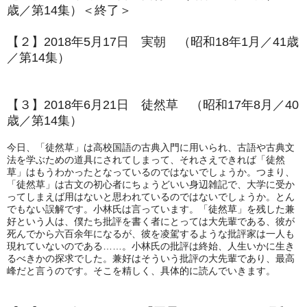
歳／第14集）＜終了＞
【２】2018年5月17日 実朝 （昭和18年1月／41歳
／第14集）
【３】2018年6月21日 徒然草 （昭和17年8月／40
歳／第14集）
今日、「徒然草」は高校国語の古典入門に用いられ、古語や古典文
法を学ぶための道具にされてしまって、それさえできれば「徒然
草」はもうわかったとなっているのではないでしょうか。つまり、
「徒然草」は古文の初心者にちょうどいい身辺雑記で、大学に受か
ってしまえば用はないと思われているのではないでしょうか。とん
でもない誤解です。小林氏は言っています。「徒然草」を残した兼
好という人は、僕たち批評を書く者にとっては大先輩である、彼が
死んでから六百余年になるが、彼を凌駕するような批評家は一人も
現れていないのである……。小林氏の批評は終始、人生いかに生き
るべきかの探求でした。兼好はそういう批評の大先輩であり、最高
峰だと言うのです。そこを精しく、具体的に読んでいきます。