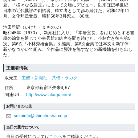
夏、「様々なる意匠」によって文壇にデビュー、以来ほぼ半世紀、
日本の近代批評の創始者、確立者として歩み続けた。昭和42年11
月、文化勲章受章。昭和58年3月死去、80歳。
池田雅延（いけだ・まさのぶ）
昭和45年（1970）、新潮社に入り、「本居宣長」をはじめとする書
籍の編集を通じて小林秀雄の肉声を聞き続けた。小林亡き後も第5
次、第6次「小林秀雄全集」を編集、第6次全集では本文を新字体・
新かなづかいで組み、全作品に脚注を施すなどの新機軸を打ち出し
た。
主催者情報
販売主
主催：新潮社 共催：ラカグ
住所
東京都新宿区矢来町67
関連URL
http://www.lakagu.com/
お問い合わせ先
sokoinfo@shinchosha.co.jp
当日の受付について
当日の受付については
こちら
をご確認ください。