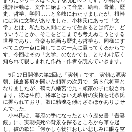
まったシリーズは＜文学を読むIV＞です。小林氏の
批評活動は、文学に始まって音楽、絵画、骨董、歴
史、哲学、学問……と多岐にわたりましたが、根幹
には常に文学がありました。小林氏にあって「文
学」とは、私たち人間にとって生きるとは何か、ど
ういうことか、そこをどこまでも考えぬこうとする
世界であり、音楽も絵画も歴史も哲学も、同様にす
べてこの一点に発してこの一点に還ってくるからで
す。今回はその「文学」のなかでも、とりわけ広く
知られて親しまれた作品・作者を読んでいきます。
5月17日開催の第2回は「実朝」です。実朝は源実
朝、鎌倉幕府を開いた頼朝の次男で、第３代将軍と
なりましたが、鶴岡八幡宮で兄・頼家の子に殺され
ます。彼は生前、将軍とはいえ幕府の実権を北条氏
に握られており、歌に精魂を傾けざるほかありませ
んでした。
小林氏は、幕府の手になったという歴史書「吾妻
鏡」に、実朝横死の背景を探るところから筆を起
し、彼の歌に「何かしら物狂おしい悲しみに眼を空