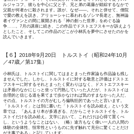
ルジャコフ、彼らを中心に父と子、兄と弟の葛藤が錯綜するなかで
父親が何者かに殺されます。誰が、なぜ――。それと併せて、僧院
で愛の教えを説き、アリョーシャに慕われるゾシマ長老と、無神論
者イヴァンとの間に展開される「神の創った世界」をめぐる論
争……。7月の講座に続き、この作品でドストエフスキーが訴えよう
としたこと、そしてこの作品のどこが小林氏を夢中にさせたのかを
読んでいきます。
【６】2018年9月20日 トルストイ（昭和24年10月
／47歳／第17集）
小林氏は、トルストイに関してはまとまった作家論も作品論も残し
ませんでした。しかし、トルストイに対する敬意と評価はドストエ
フスキーに対するそれとまったく変わりはなく、ドストエフスキー
は矛盾のなかにじっと坐って円熟していった人だが、トルストイは
合理的と信じる道を果てまで歩かなければ気のすまなかった人だ、
その点、トルストイの方がむしろ偏執狂的であったと言います。
「トルストイ」とは別に書いた「トルストイを読み給え」という文
章では、「あんまり本が多過ぎる、だからこそトルストイを、トル
ストイだけを読み給え。文学において、これだけは心得て置くべ
し、というようなことはない、（略）途方もなく偉い一人の人間の
体験の全体性、恒常性というものに先ず触れて充分に驚くことだけ
が大事である」と記しています。