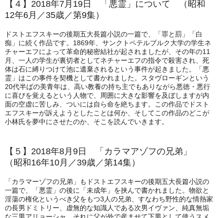
【４】2018年7月19日 「悪霊」について （昭和
12年6月／35歳／第9集）
ドストエフスキーの後期五大長篇小説の一篇で、「罪と罰」「白
痴」に続く作品です。1869年、サンクトペテルブルク大学の学生ネ
チャーエフによって革命的秘密結社が起されましたが、その年の11
月、一人の学生が裏切者としてネチャーエフの指令で殺害され、死
体は石に縛りつけて池に遺棄されるという事件が起きました。「悪
霊」はこの事件を契機として書かれました。スタヴローギンという
20代半ばの美青年は、高い教養の持ち主でもありながら悪徳・悪行
に喜びを覚えるという人物で、周囲に大きな影響を及ぼしますが内
面の空虚に苦しみ、ついには自ら命を絶ちます。この作品でドスト
エフスキーが訴えようとしたことは何か、そしてこの作品のどこが
小林氏を夢中にさせたのか、そこを読んでいきます。
【５】2018年8月9日 「カラマアゾフの兄弟」
（昭和16年10月／39歳／第14集）
「カラマーゾフの兄弟」もドストエフスキーの後期五大長篇小説の
一篇で、「悪霊」の後に「未成年」を挟んで書かれました。物欲と
淫蕩の権化というべき父をもつ3人の兄弟、すなわち野性的な情熱家
の長男ドミトリー、虚無的な知識人である次男イヴァン、純真無垢
な三男アリョーシャ、それに父が外で産ませて下男として使うスメ