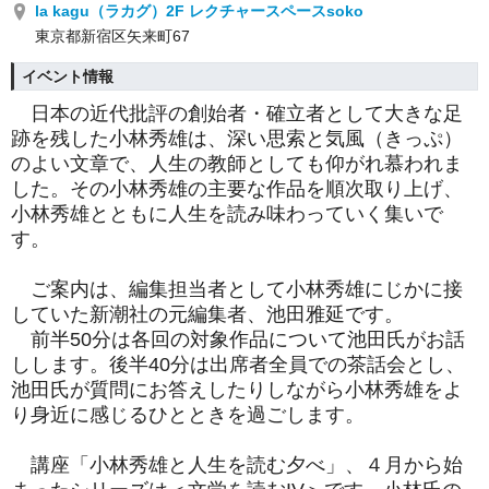
la kagu（ラカグ）2F レクチャースペースsoko
東京都新宿区矢来町67
イベント情報
日本の近代批評の創始者・確立者として大きな足
跡を残した小林秀雄は、深い思索と気風（きっぷ）
のよい文章で、人生の教師としても仰がれ慕われま
した。その小林秀雄の主要な作品を順次取り上げ、
小林秀雄とともに人生を読み味わっていく集いで
す。
ご案内は、編集担当者として小林秀雄にじかに接
していた新潮社の元編集者、池田雅延です。
前半50分は各回の対象作品について池田氏がお話
しします。後半40分は出席者全員での茶話会とし、
池田氏が質問にお答えしたりしながら小林秀雄をよ
り身近に感じるひとときを過ごします。
講座「小林秀雄と人生を読む夕べ」、４月から始