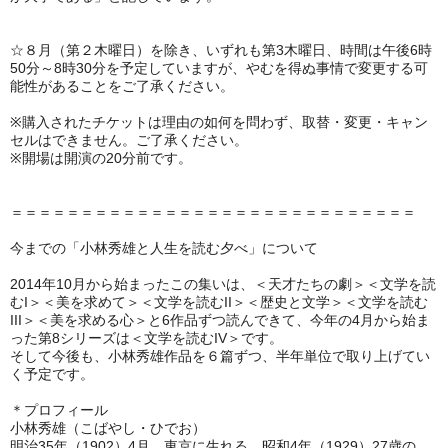
☆８月（第２木曜日）を除き、いずれも第3木曜日、時間は午後6時
50分～8時30分を予定していますが、やむを得ぬ事情で変更する可
能性があることをご了承ください。
※購入されたチケットは理由の如何を問わず、取替・変更・キャン
セルはできません。ご了承ください。
※開場は開演の20分前です。
＝＝＝＝＝＝＝＝＝＝＝＝＝＝＝＝＝＝＝＝＝＝＝＝＝＝＝＝＝
今までの「小林秀雄と人生を読む夕べ」について
2014年10月から始まったこの集いは、＜天才たちの劇＞＜文学を読
むI＞＜美を求めて＞＜文学を読むII＞＜歴史と文学＞＜文学を読む
III＞＜美を求める心＞と6作品ずつ読んできて、今年の4月から始ま
った第8シリーズは＜文学を読むIV＞です。
そして今後も、小林秀雄作品を６篇ずつ、半年単位で取り上げてい
く予定です。
＊プロフィール
小林秀雄（こばやし・ひでお）
明治35年（1902）4月、東京に生れる。昭和4年（1929）27歳の