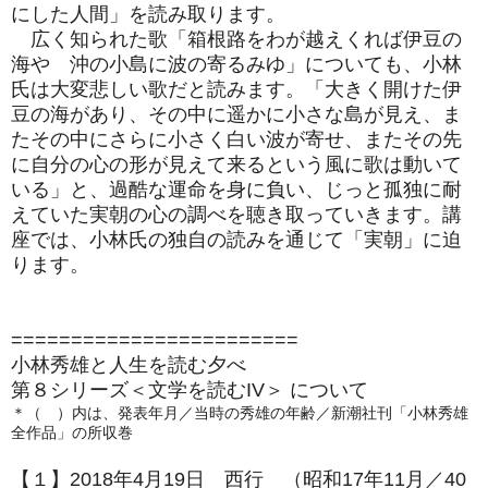
にした人間」を読み取ります。
広く知られた歌「箱根路をわが越えくれば伊豆の
海や 沖の小島に波の寄るみゆ」についても、小林
氏は大変悲しい歌だと読みます。「大きく開けた伊
豆の海があり、その中に遥かに小さな島が見え、ま
たその中にさらに小さく白い波が寄せ、またその先
に自分の心の形が見えて来るという風に歌は動いて
いる」と、過酷な運命を身に負い、じっと孤独に耐
えていた実朝の心の調べを聴き取っていきます。講
座では、小林氏の独自の読みを通じて「実朝」に迫
ります。
========================
小林秀雄と人生を読む夕べ
第８シリーズ＜文学を読むIV＞ について
＊（ ）内は、発表年月／当時の秀雄の年齢／新潮社刊「小林秀雄
全作品」の所収巻
【１】2018年4月19日 西行 （昭和17年11月／40