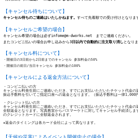
【キャンセル待ちについて】
キャンセル待ちのご連絡はいたしかねます。
すべて先着順での受け付けとなりま
【キャンセルご希望の場合】
キャンセル希望の場合は
必ずinfome@m-dworks.net　までご連絡ください。
またコンビニ払いの場合お申し込みから
3日以内で自動的に注文取り消し
となり
【キャンセル料について】
・開催日の3日前から2日前までのキャンセル 参加料金の50%
・開催日の前日/当日キャンセル 参加料金の100%
【キャンセルによる返金方法について】
・コンビニ払いの方
キャンセル料発生前にご連絡いただき、すでにお支払いただいたチケット代金の
振込手数料を引いてご指定口座への返金となります。（
振込手数料は一律1,00
・クレジット払いの方
キャンセル料発生前にご連絡いただき、すでにお支払いただいたチケット代金の
全額返金となります。写真教室からパスマーケトに対してキャンセル手続済しま
のクレジットカードに全額返金されます。
★返金のタイミングは各カード会社によって異なります。 
【
天候や災害によるイベント開催中止の場合
】