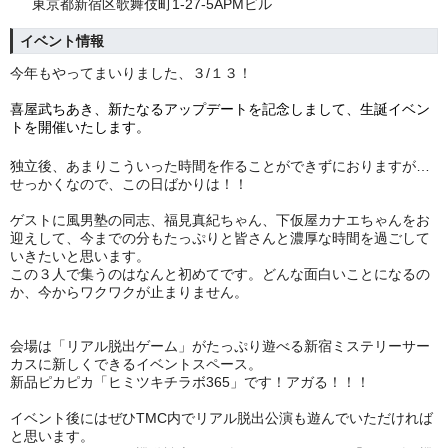
東京都新宿区歌舞伎町1-27-5APMビル
イベント情報
今年もやってまいりました、３/
１３！
喜屋武ちあき、新たなるアップデートを記念しまして、生誕イベン
トを開催いたします。
独立後、あまりこういった時間を作ることができずにおりますが…
せっかくなので、この日ばかりは！！
ゲストに風男塾の同志、福見真紀ちゃん、下仮屋カナエちゃんをお
迎えして、今までの分もたっぷりと皆さんと濃厚な時間を過ごして
いきたいと思います。
この３人で集うのはなんと初めてです。どんな面白いことになるの
か、今からワクワクが止まりません。
会場は「リアル脱出ゲーム」がたっぷり遊べる新宿ミステリーサー
カスに新しくできるイベントスペース。
新品ピカピカ
「ヒミツキチラボ365」
です！アガる！！！
イベント後にはぜひTMC内でリアル脱出公演も遊んでいただければ
と思います。