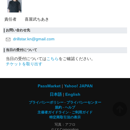
責任者
喜屋武ちあき
お問い合わせ先
drillstar.kn@gmail.com
当日の受付について
当日の受付については
こちら
をご確認ください。
チケットを取り出す
PassMarket
Yahoo! JAPAN
日本語
English
プライバシーポリシー
プライバシーセンター
規約
ヘルプ
主催者ガイドライン
ご利用ガイド
特定商取引法の表示
写真：アフロ
© LY Corporation