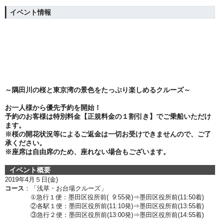
イベント情報
～隅田川の桜と東京湾の景色をたっぷり楽しめるクルーズ～
お一人様から優先予約を開始！
予約のお客様は特別料金【正規料金の１割引き】でご乗船いただけ
ます。
※桜の開花状況等によるご返金は一切お受けできませんので、ご了
承ください。
※座席は自由席のため、座れない場合もございます。
イベント概要
2019年4月５
日(金)
コース
：「浅草・お台場クルーズ」
①急行１便：墨田区役所前( 9:55発)⇒墨田区役所前(11:50着)
②各駅１便：墨田区役所前(11:10発)⇒墨田区役所前(13:55着)
③急行２便：墨田区役所前(13:00発)⇒墨田区役所前(14:55着)