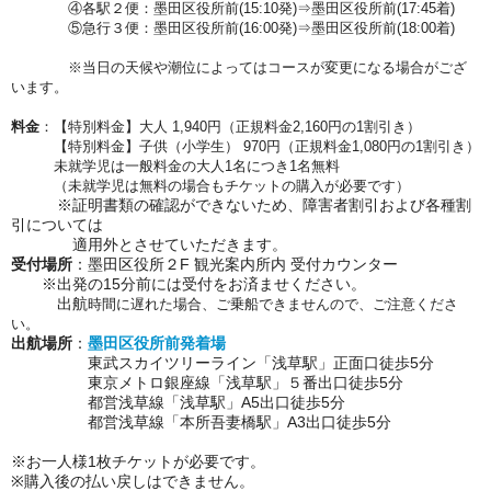
④各駅２便：墨田区役所前(15:10発)⇒墨田区役所前(17:45着)
⑤急行３便：墨田区役所前(16:00発)⇒墨田区役所前(18:00着)
※当日の天候や潮位によってはコースが変更になる場合がござ
います。
料金
：【特別料金】大人 1,940円（正規料金2,160円の1割引き）
【特別料金】子供（小学生） 970円（正規料金1,080円の1割引き）
未就学児は一般料金の大人1名につき1名無料
（未就学児は無料の場合もチケットの購入が必要です）
※証明書類の確認ができないため、障害者割引および各種割
引については
適用外とさせていただきます。
受付場所
：墨田区役所２F 観光案内所内 受付カウンター
※出発の15分前には受付をお済ませください。
出航
時間に遅れた場合、ご乗船できませんので、ご注意くださ
い。
出航場所
：
墨田区役所前発着場
東武スカイツリーライン「浅草駅」正面口徒歩5分
東京メトロ銀座線「浅草駅」５番出口徒歩5分
都営浅草線「浅草駅」A5出口徒歩5分
都営浅草線「本所吾妻橋駅」A3出口徒歩5分
※お一人様1枚チケットが必要です。
※購入後の払い戻しはできません。