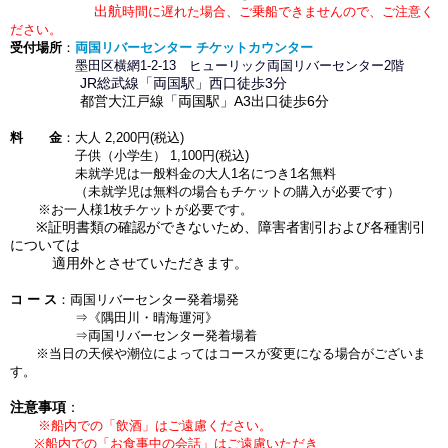
出航
時間に遅れた場合、ご乗船できませんので、ご注意く
ださい。
受付場所
：
両国リバーセンター チケットカウンター
墨田区横網1-2-13 ヒューリック両国リバーセンター2階
JR総武線「両国駅」西口徒歩3
分
都営大江戸線「両国駅」A3出口徒歩6分
料 金
：大人 2,200円(税込)
子供（小学生） 1,100円
(税込)
未就学児は一般料金の大人1名につき1名無料
（未就学児は無料の場合もチケットの購入が必要です）
※お一人様1枚チケットが必要です。
※証明書類の確認ができないため、障害者割引および各種割引
については
適用外とさせていただきます。
コ ー ス
：両国リバーセンター発着場発
⇒《隅田川・晴海運河》
⇒両国リバーセンター発着場着
※当日の天候や潮位によってはコースが変更になる場合がございま
す。
注意事項
：
※船内での「飲酒」はご遠慮ください。
※船内での「お食事中の会話」はご遠慮いただき