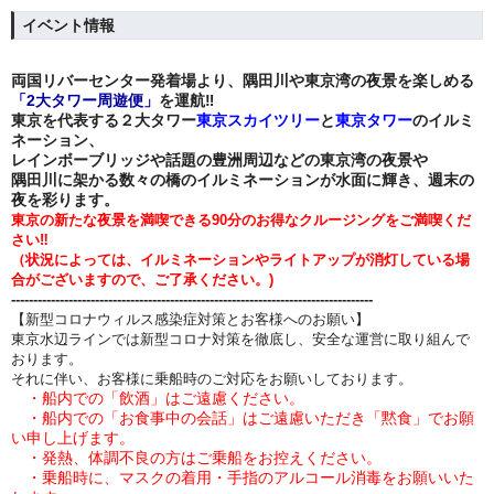
イベント情報
両国リバーセンター発着場より、
隅田川や東京湾の夜景を楽しめる
「2大タワー周遊便」
を運航‼
東京を代表する２大タワー
東京スカイツリー
と
東京タワー
のイルミ
ネーション、
レインボーブリッジや
話題の豊洲周辺などの
東京湾の夜景や
隅田川に架かる数々の橋のイルミネーションが水面に輝き、
週末の
夜を彩ります。
東京の新たな夜景を満喫できる90分のお得なクルージングをご満喫くだ
さい‼
（状況によっては、イルミネーションやライトアップが消灯している場
合がございますので、ご了承ください。)
----------------------------------------------------------------------------------
【新型コロナウィルス感染症対策とお客様へのお願い】
東京水辺ラインでは新型コロナ対策を徹底し、安全な運営に取り組んで
おります。
それに伴い、お客様に乗船時のご対応をお願いしております。
・船内での「飲酒」はご遠慮ください。
・船内での「
お食事中の会話」はご遠慮いただき「黙食」でお願
い申し上げます。
・発熱、体調不良の方はご乗船をお控えください。
・乗船時に、マスクの着用・手指のアルコール消毒をお願いいた