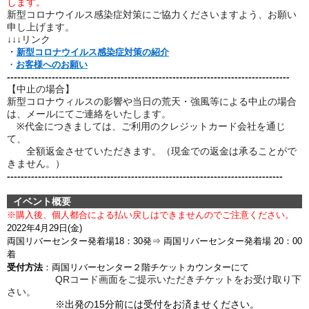
します。
新型コロナウイルス感染症対策にご協力くださいますよう、お願い
申し上げます。
↓↓↓リンク
・
新型コロナウイルス感染症対策の紹介
・
お客様へのお願い
----------------------------------------------------------------------------------
【中止の場合】
新型コロナウィルスの影響や当日の荒天・強風等による中止の場合
は、メールにてご連絡をいたします。
※代金につきましては、ご利用のクレジットカード会社を通じ
て、
全額返金させていただきます。（現金での返金は承ることがで
きません。）
--------------------------------------------------------------------------------
イベント概要
※購入後、個人都合による
払い戻しはできませんのでご注意ください。
2022年4月29日(金)
両国リバーセンター発着場
18：30発
⇒ 両国リバーセンター発着場 20：00
着
受付方法
：両国リバーセンター２階チケットカウンターにて
QRコード画面をご提示いただきチケットをお受け取り下
さい。
※出発の15分前には受付をお済ませください。