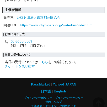
主催者情報
販売主
公益財団法人東京都公園協会
関連URL
https://www.tokyo-park.or.jp/waterbus/index.html
お問い合わせ先
03-5608-8869
9時～17時（月曜定休）
当日の受付について
当日の受付については
こちら
をご確認ください。
チケットを取り出す
PassMarket
Yahoo! JAPAN
日本語
English
プライバシーポリシー
プライバシーセンター
規約
ヘルプ
主催者ガイドライン
ご利用ガイド