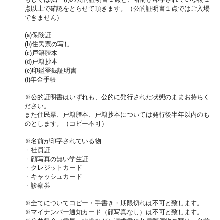
点以上で確認をとらせて頂きます。（公的証明書１点ではご入場
できません）
(a)保険証
(b)住民票の写し
(c)戸籍謄本
(d)戸籍抄本
(e)印鑑登録証明書
(f)年金手帳
※公的証明書はいずれも、公的に発行された状態のままお持ちく
ださい。
また住民票、戸籍謄本、戸籍抄本については発行後半年以内のも
のとします。（コピー不可）
※名前が印字されている物
・社員証
・顔写真の無い学生証
・クレジットカード
・キャッシュカード
・診察券
※全てについてコピー・手書き・期限切れは不可と致します。
※マイナンバー通知カード（顔写真なし）は不可と致します。