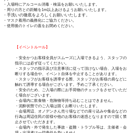
・入場時に
アルコール消毒・検温をお願いいたします。
・周りの方との距離を1m以上あけるようお願いいたします。
手洗いの徹底をよろしくお願いいたします。
・
・マスク着用の義務化にご協力ください。
・使用後のトイレの蓋をお閉めください。
【イベントルール】
・安全かつお客様全員がスムーズに入場できるよう、スタッフの
指示には必ず従ってください。
・スタッフの指示及び注意事項に従って頂けない場合、入場をお
断りする場合や、イベント自体を中止することがあります。
・スタッフがお客様を誘導する際、スタッフがお客様の肩などに
触れて誘導する場合がございます。予めご了承ください。
・安全のため、ご入場の際にお手荷物のチェックをさせていただ
く場合がございます。
・会場内に飲食物・危険物等持ち込むことはできません。
・泥酔状態でのご入場は固くお断りいたします。
・会場周辺、オノデンさん売り場などでの座り込みや集会などの
行為は周辺住民の皆様や他のお客様の迷惑となりますので固く禁
止させていただきます。
・会場内・外で発生した事故・盗難・トラブル等は、主催者・会
場・出演者は一切責任を負いません。