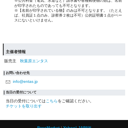
※公共料金（電気、水道など）請求書や各種郵便物の類は、名前
が印字されたものであっても不可となります。
※【名前が印字されている物】のみは不可となります。（たとえ
ば、社員証１点のみ、診察券２枚は不可）公的証明書１点がベー
スにないといけません。
主催者情報
販売主
秋葉原エンタス
お問い合わせ先
info@entas.jp
当日の受付について
当日の受付については
こちら
をご確認ください。
チケットを取り出す
PassMarket
Yahoo! JAPAN