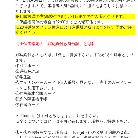
※「ENTAS411」では酒類の提供および20時以降の公演の可能性が
ございますので、来場者の身分証明にご協力をよろしくお願いい
たします。
※18歳未満の方(高校生含む)は21時までのご入場となります。
※保護者同伴の場合は22:00までご入場可能です。
※20時以降オノデン搬入口より入退場となりますので、予めご注
意ください。
【主催者指定の「顔写真付き身分証」とは】
顔写真付きのものは、1点をご持参下さい。下記がその対象となり
ます。
①パスポート
②運転免許証
③学生証
④マイナンバーカード（個人番号が見えない、専用のカードケー
スをご利用下さい。）
⑤住民基本台帳カード
⑥身体障害者手帳
⑦在留カード
※「taspo」は不可と致します。ご注意下さい。
※全てについてコピーは不可と致します。現物をご持参下さい。
①～⑦をお持ちでない場合は、下記(a)〜(f)の公的証明書の２点、
もしくは(a)〜(f)の公的証明書１点と、名前が印字されている物１