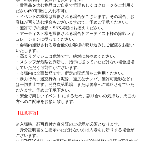
・貴重品を含む物品はご自身で管理もしくはクロークをご利用く
ださい(500円出し入れ不可)。
・イベントの模様は撮影される場合がございます。その場合、お
客様が写り込む場合もございますので、予めご了承ください。
・無許可での撮影・SNS掲載はお控えください。
・アーティスト様を撮影される場合各アーティスト様の撮影レギ
ュレーションに従ってください。
・会場内撮影される場合他のお客様の映り込みにご配慮をお願い
いたします。
・高まりダッシュは危険です。絶対におやめください。
・スタッフが危険と判断し、指示に従っていただけない場合退場
していただく可能性がございます。
・会場内は全面禁煙です。所定の喫煙所をご利用ください。
・暴力行為、迷惑行為（泥酔、過度なナンパ、無許可撮影など）
は一切禁止です。発見次第退場、または警察へご連絡させていた
だきます。予めご了承下さい。
・安全で楽しいイベント にするため、譲り合いの気持ち、周囲の
方へのご配慮をお願い致します。
【注意事項】
※入場時、顔写真付き身分証のご提示が必須となります。
身分証明書をご提示いただけない方は入場をお断りする場合が
ございます。