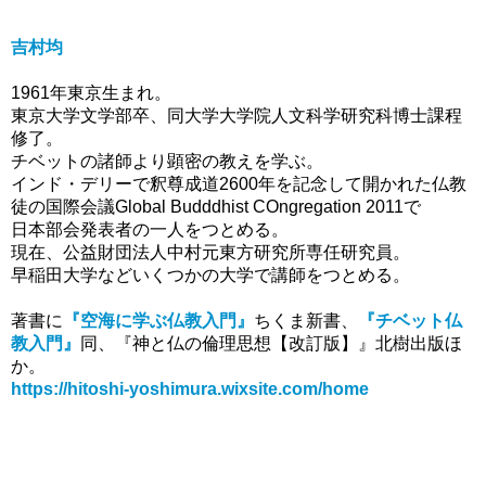
吉村均
1961年東京生まれ。
東京大学文学部卒、同大学大学院人文科学研究科博士課程
修了。
チベットの諸師より顕密の教えを学ぶ。
インド・デリーで釈尊成道2600年を記念して開かれた仏教
徒の国際会議Global Budddhist COngregation 2011で
日本部会発表者の一人をつとめる。
現在、公益財団法人中村元東方研究所専任研究員。
早稲田大学などいくつかの大学で講師をつとめる。
著書に
『空海に学ぶ仏教入門』
ちくま新書、
『チベット仏
教入門』
同、『神と仏の倫理思想【改訂版】』北樹出版ほ
か。
https://hitoshi-yoshimura.wixsite.com/home