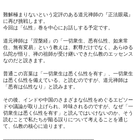
難解極まりないという定評のある道元禅師の『正法眼蔵』
に再び挑戦します。
今回は「仏性」巻を中心にお話しする予定です。
道元禅師は『涅槃経』の「一切衆生、悉有仏性、如来常
住、無有変易」という教えは、釈尊だけでなく、
あらゆる
仏陀が悟り、禅の祖師が受け継いできた仏教のエッセンス
なのだと説きます。
普通この言葉は「一切衆生は悉く仏性を有す」、一切衆生
は悉く仏性を備えている、と読むのですが、
道元禅師は
「悉有は仏性なり」と読みます。
その後、インドや中国のさまざまな仏性をめぐるエピソー
ドや議論が取り上げられ、吟味されるのですが、
なぜ「一
切衆生は悉く仏性を有す」と読んではいけないのか、
そう
読むことで私たちが陥る誤りについて考えることを通じ
て、仏教の核心に迫ります。
----------------------------------------------------------