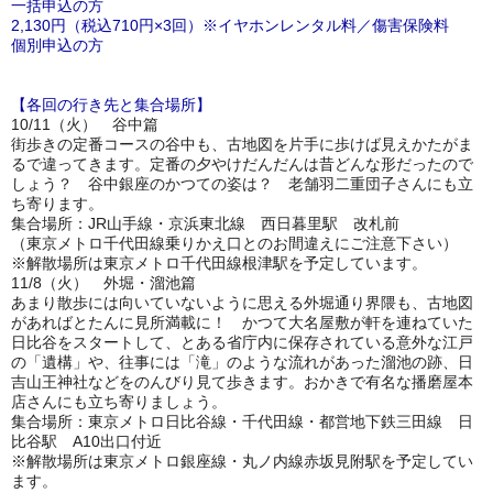
一括申込の方
2,130円（税込710円×3回）※イヤホンレンタル料／傷害保険料
個別申込の方
【各回の行き先と集合場所】
10/11（火） 谷中篇
街歩きの定番コースの谷中も、古地図を片手に歩けば見えかたがま
るで違ってきます。定番の夕やけだんだんは昔どんな形だったので
しょう？ 谷中銀座のかつての姿は？ 老舗羽二重団子さんにも立
ち寄ります。
集合場所：JR山手線・京浜東北線 西日暮里駅 改札前
（東京メトロ千代田線乗りかえ口とのお間違えにご注意下さい）
※解散場所は東京メトロ千代田線根津駅を予定しています。
11/8（火） 外堀・溜池篇
あまり散歩には向いていないように思える外堀通り界隈も、古地図
があればとたんに見所満載に！ かつて大名屋敷が軒を連ねていた
日比谷をスタートして、とある省庁内に保存されている意外な江戸
の「遺構」や、往事には「滝」のような流れがあった溜池の跡、日
吉山王神社などをのんびり見て歩きます。おかきで有名な播磨屋本
店さんにも立ち寄りましょう。
集合場所：東京メトロ日比谷線・千代田線・都営地下鉄三田線 日
比谷駅 A10出口付近
※解散場所は東京メトロ銀座線・丸ノ内線赤坂見附駅を予定してい
ます。