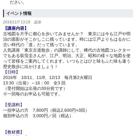
ださい。
イベント情報
2016/11/7 13:19 追加
【講座内容】
古地図を片手に都心を歩いてみませんか？ 東京には今も江戸や明
治の面影がそこかしこに残っています。時には江戸よりもはるかに
古い時代の「道」だって残っています。
人気講座「東京古道散歩」の講師にして、稀代の古地図コレクター
でもある荻窪圭さんが、江戸、明治、大正、昭和の様々な地図を使
って皆様をご案内してくれます。いつもとはひと味もふた味も違う
歴史散歩に出かけましょう！
【日時】
2016年 10/11、11/8、12/13 毎月第2火曜日
13:30（出発）～16：00 全3 回
（受付開始は出発の30分前です）
※一回毎のお申込も可能です。
【受講料】
一括申込の方 7,800円（税込2,600円×3回）
個別申込の方 3,000円／回（税込）
【教材費】