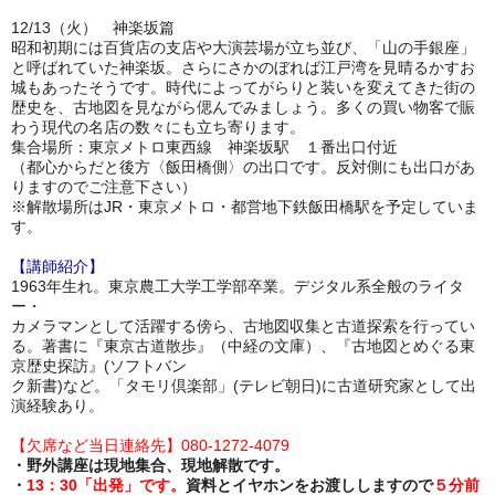
12/13（火） 神楽坂篇
昭和初期には百貨店の支店や大演芸場が立ち並び、「山の手銀座」
と呼ばれていた神楽坂。さらにさかのぼれば江戸湾を見晴るかすお
城もあったそうです。時代によってがらりと装いを変えてきた街の
歴史を、古地図を見ながら偲んでみましょう。多くの買い物客で賑
わう現代の名店の数々にも立ち寄ります。
集合場所：東京メトロ東西線 神楽坂駅 １番出口付近
（都心からだと後方〈飯田橋側〉の出口です。反対側にも出口があ
りますのでご注意下さい）
※解散場所はJR・東京メトロ・都営地下鉄飯田橋駅を予定していま
す。
【講師紹介】
1963年生れ。東京農工大学工学部卒業。デジタル系全般のライタ
ー・
カメラマンとして活躍する傍ら、古地図収集と古道探索を行ってい
る。著書に『東京古道散歩』（中経の文庫）、『古地図とめぐる東
京歴史探訪』(ソフトバン
ク新書)など。「タモリ倶楽部」(テレビ朝日)に古道研究家として出
演経験あり。
【欠席など当日連絡先】080-1272-4079
・野外講座は現地集合、現地解散です。
・
13：30「出発」です。
資料とイヤホンをお渡ししますので
５分前