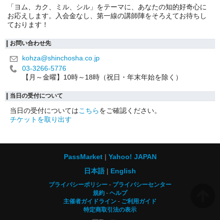
「ヨム、カク、ミル、シル」をテーマに、あなたの知的好奇心に
お応えします。入会金なし、第一線の講師陣をそろえてお待ちし
ております！
お問い合わせ先
kohza@shinchosha.co.jp
03-3266-5776
【月～金曜】10時～18時（祝日・年末年始を除く）
当日の受付について
当日の受付については
こちら
をご確認ください。
チケットを取り出す
PassMarket
Yahoo! JAPAN
日本語
English
プライバシーポリシー
プライバシーセンター
規約
ヘルプ
主催者ガイドライン
ご利用ガイド
特定商取引法の表示