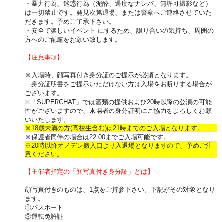
・暴力行為、迷惑行為（泥酔、過度なナンパ、無許可撮影など）
は一切禁止です。発見次第退場、または警察へご連絡させていた
だきます。予めご了承下さい。
・安全で楽しいイベント にするため、譲り合いの気持ち、周囲の
方へのご配慮をお願い致します。
【注意事項】
※入場時、顔写真付き身分証のご提示が必須となります。
身分証明書をご提示いただけない方は入場をお断りする場合が
ございます。
※「SUPERCHAT」では酒類の提供および20時以降の公演の可能
性がございますので、来場者の身分証明にご協力をよろしくお願
いいたします。
※18歳未満の方(高校生含む)は21時までのご入場となります。
※保護者同伴の場合は22:00までご入場可能です。
※20時以降オノデン搬入口より入退場となりますので、予めご注
意ください。
【主催者指定の「顔写真付き身分証」とは】
顔写真付きのものは、1点をご持参下さい。下記がその対象となり
ます。
①パスポート
②運転免許証