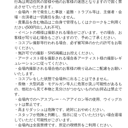
行為は周辺住民の皆様や他のお客様の迷惑となりますので固く禁
止させていただきます。
・会場内・外で発生した事故・盗難・トラブル等は、主催者・会
場・出演者は一切責任を負いません。
・貴重品を含む物品はご自身で管理もしくはクロークをご利用く
ださい(500円出し入れ不可)。
・イベントの模様は撮影される場合がございます。その場合、お
客様が写り込む場合もございますので、予めご了承ください。
・コスプレ撮影等行われる場合、必ず被写体のかたの許可をお取
りください。
・無許可での撮影・SNS掲載はお控えください。
・アーティスト様を撮影される場合各アーティスト様の撮影レギ
ュレーションに従ってください。
・会場内撮影される場合他のお客様の映り込みにご配慮をお願い
いたします。
・コスプレをした状態で会場外に出ることはできません。
・長物・大型武器・モデルガン等人に危害が及ぶ可能性があるも
の、他社から見て本物と見分けがつかないもののお持込は禁止で
す。
・会場内でのヘアスプレー・ヘアアイロン等の使用、ウイッグカ
ットは禁止です。
・高まりダッシュは危険です。絶対におやめください。
・スタッフが危険と判断し、指示に従っていただけない場合退場
していただく可能性がございます。
・会場内は全面禁煙です。所定の喫煙所をご利用ください。