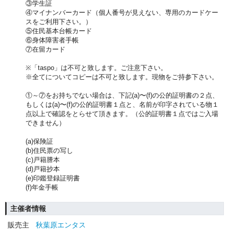
③学生証
④マイナンバーカード（個人番号が見えない、専用のカードケー
スをご利用下さい。）
⑤住民基本台帳カード
⑥身体障害者手帳
⑦在留カード
※「taspo」は不可と致します。ご注意下さい。
※全てについてコピーは不可と致します。現物をご持参下さい。
①～⑦をお持ちでない場合は、下記(a)〜(f)の公的証明書の２点、
もしくは(a)〜(f)の公的証明書１点と、名前が印字されている物１
点以上で確認をとらせて頂きます。（公的証明書１点ではご入場
できません）
(a)保険証
(b)住民票の写し
(c)戸籍謄本
(d)戸籍抄本
(e)印鑑登録証明書
(f)年金手帳
主催者情報
販売主
秋葉原エンタス