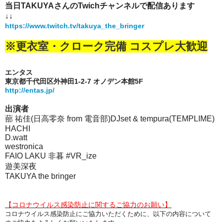
当日TAKUYAさんのTwichチャンネルで配信あります
↓↓
https://www.twitch.tv/takuya_the_bringer
※更衣室・クローク完備 コスプレ大歓迎
エンタス
東京都千代田区外神田1-2-7 オノデン本館5F
http://entas.jp/
出演者
蔀 祐佳(日高零奈 from 電音部)DJset & tempura(TEMPLIME)
HACHI
D.watt
westronica
FAIO LAKU 非暮 #VR_ize
遊美深夜
TAKUYA the bringer
【コロナウイルス感染防止に関するご協力のお願い】
コロナウイルス感染防止にご協力いただくために、以下の内容について