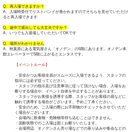
Q、再入場できますか？
A、入場時受付でリストバンドが巻かれますのでそちらを見せていただけ
ると再入場できます
Q、途中で退出しても大丈夫ですか？
A、いつでも入退場していただいてOKです
Q、場所がわかりません
A、秋葉原にある電気屋さん「オノデン」の5階にあります。オノデン本
館エレベーターで5階に上がるとエンタスです。
【イベントルール】
・安全かつお客様全員がスムーズに入場できるよう、スタッフの
指示には必ず従ってください。
・スタッフの指示及び注意事項に従って頂けない場合、入場をお
断りする場合や、イベント自体を中止することがあります。
・スタッフがお客様を誘導する際、スタッフがお客様の肩などに
触れて誘導する場合がございます。予めご了承ください。
・安全のため、ご入場の際にお手荷物のチェックをさせていただ
く場合がございます。
・会場内に飲食物・危険物等持ち込むことはできません。
・泥酔状態でのご入場は固くお断りいたします。
・会場周辺、オノデンさん売り場などでの座り込みや集会などの