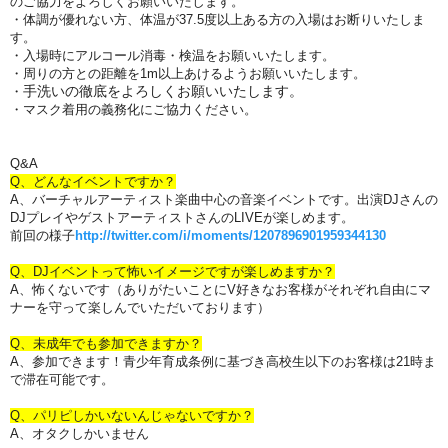
のご協力をよろしくお願いいたします。
・体調が優れない方、体温が37.5度以上ある方
の入場はお断りいたしま
す。
・入場時に
アルコール消毒・検温をお願いいたします。
・周りの方との距離を1m以上あけるようお願いいたします。
手洗いの徹底をよろしくお願いいたします。
・
・マスク着用の義務化にご協力ください。
Q&A
Q、どんなイベントですか？
A、バーチャルアーティスト楽曲中心の音楽イベントです。出演DJさんの
DJプレイやゲストアーティストさんのLIVEが楽しめます。
前回の様子
http://twitter.com/i/moments/1207896901959344130
Q、DJイベントって怖いイメージですが楽しめますか？
A、怖くないです（ありがたいことにV好きなお客様がそれぞれ自由にマ
ナーを守って楽しんでいただいております）
Q、未成年でも参加できますか？
A、参加できます！青少年育成条例に基づき高校生以下のお客様は21時ま
で滞在可能です。
Q、パリピしかいないんじゃないですか？
A、オタクしかいません