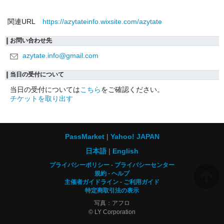
関連URL
https://azytateinfo.wixsite.com/azytate
お問い合わせ先
azytate.info@gmail.com
当日の受付について
当日の受付については
こちら
をご確認ください。
チケットを取り出す
PassMarket
Yahoo! JAPAN
日本語
English
プライバシーポリシー
プライバシーセンター
規約
ヘルプ
主催者ガイドライン
ご利用ガイド
特定商取引法の表示
写真：アフロ
© LY Corporation