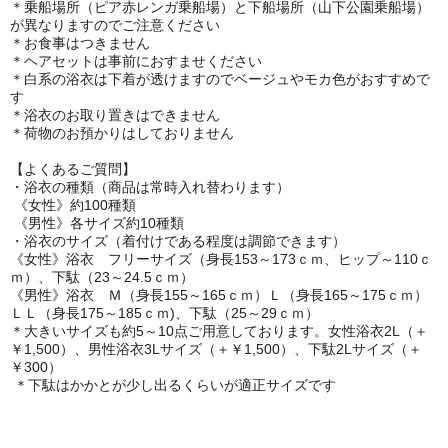
＊乗船場所（ピア赤レンガ乗船場）と下船場所（山下公園乗船場）
が異なりますのでご注意ください
＊お食事はつきません
＊ヘアセットは事前におすませください
＊白系の浴衣は下着が透けますのでベージュやモカ色がおすすめで
す
＊浴衣のお取り置きはできません
＊荷物のお預かりはしておりません
【よくあるご質問】
・浴衣の種類（商品は常時入れ替わります）
《女性》約100種類
《男性》各サイズ約10種類
・浴衣のサイズ（着付けである程度は調節できます）
《女性》浴衣 フリーサイズ（身長153～173ｃｍ、ヒップ～110ｃ
ｍ）、下駄（23～24.5ｃｍ）
《男性》浴衣 Ｍ（身長155～165ｃｍ）Ｌ（身長165～175ｃｍ）
ＬＬ（身長175～185ｃｍ)、下駄（25～29ｃｍ）
＊大きいサイズも約5～10点ご用意しております。女性浴衣2L（＋
￥1,500）、男性浴衣3Lサイズ（＋￥1,500）、下駄2Lサイズ（＋
￥300）
＊下駄はかかとが少し出るくらいが適正サイズです