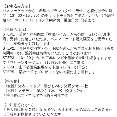
【お申込み方法】
パスマーケットからご希望のプラン（女性・男性）と着付け予約時
間（13：30～15：30）のチケットを人数分ご購入ください（予約開
始7/4（木）10：00より／予約締切 乗船日の3日前まで）
【当日の流れ】
STEP1. 受付予約時間に「横濱ハイカラきもの館 赤レンガ倉庫
店」受付にお越しいただき、パスマーケット購入画面をご提示くだ
さい、乗船券をお渡しします
STEP2. お好きな浴衣・帯・下駄を選んだらプロがお着付け（所要
時間約30分、混雑時はお待ちいただくことがあります）
STEP3. 16：20までにピア赤レンガ乗船場で乗船手続きをすませ
て「マリーンルージュ」（16時30分発）にご乗船
STEP4. 山下公園乗船場から下船（17時30分予定）
STEP5. 浴衣一式はプレゼントなので着たまま帰れます
【持ち物】
《女性》浴衣スリップ、腰ひも2本、浴用タオル2枚
《男性》ステテコ、腰ひも１本、浴用タオル2枚
＊持ち物はすべて会場でも購入可能です
【ご注意ください】
＊荒天時は船が欠航となる場合があります。その場合はご返金また
は日程をお振替させていただきます