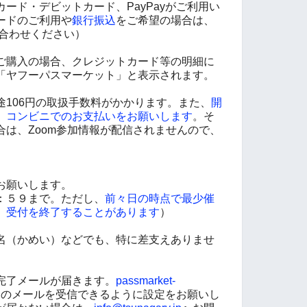
ード・デビットカード、PayPayがご利用い
ードのご利用や
銀行振込
をご希望の場合は、
合わせください）
ご購入の場合、クレジットカード等の明細に
「ヤフーパスマーケット」と表示されます。
途106円の取扱手数料がかかります。また、
開
、コンビニでのお支払いをお願いします
。そ
は、Zoom参加情報が配信されませんので、
お願いします。
：５９まで。ただし、
前々日の時点で最少催
、受付を終了することがあります
）
名（かめい）などでも、特に差支えありませ
完了メールが届きます。
passmarket-
のメールを受信できるように設定をお願いし