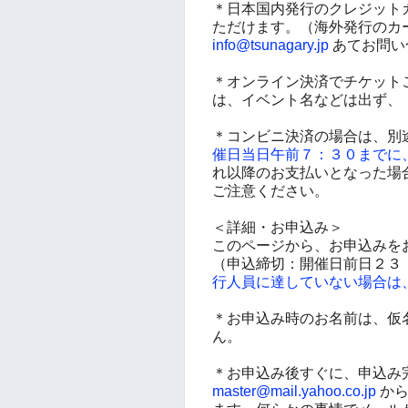
＊日本国内発行のクレジットカ
ただけます。（海外発行のカ
info@tsunagary.jp
あてお問い
＊オンライン決済でチケット
は、イベント名などは出ず、
＊コンビニ決済の場合は、別
催日当日午前７：３０までに
れ以降のお支払いとなった場合
ご注意ください。
＜詳細・お申込み＞
このページから、お申込みを
（申込締切：開催日前日２３
行人員に達していない場合は
＊お申込み時のお名前は、仮
ん。
＊お申込み後すぐに、申込み
master@mail.yahoo.co.jp
から