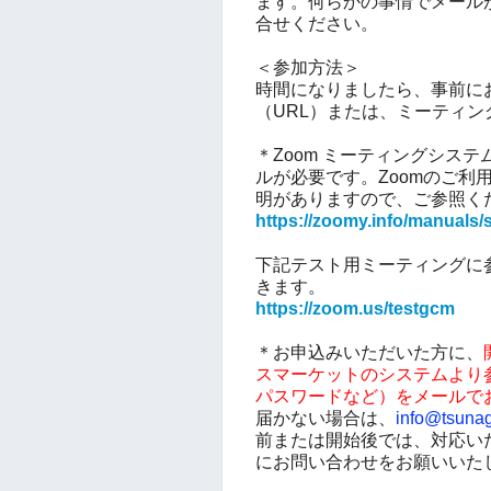
ます。
何らかの事情でメール
合せください。
＜参加方法＞
時間になりましたら、事前に
（URL）または、
ミーティン
＊Zoom ミーティングシス
ルが必要です。Zoomのご利
明がありますので、ご参照く
https://zoomy.info/manuals/
下記テスト用ミーティングに
きます。
https://zoom.us/testgcm
＊お申込みいただいた方に、
スマーケットのシステムより参
パスワードなど）をメールで
届かない場合は、
info@tsunag
前または開始後では、対応い
にお問い合わせをお願いいた