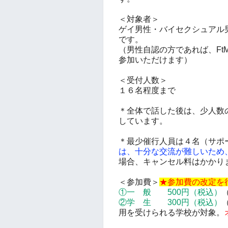
＜対象者＞
ゲイ男性・
バイセクシュアル
です。
（男性自認の方であれば、Ft
参加いただけます）
＜受付人数＞
１６
名程度まで
＊全体で話した後は、少人数
しています。
＊最少催行人員は４名（サポ
は、十分な交流が難しいため
場合、キャンセル料はかかり
＜参加費＞
★参加費の改定を
①一 般 500円
（税込）
②学 生 3
00円
（税込）
用を受けられる学校が対象。