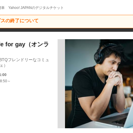
単 Yahoo! JAPANのデジタルチケット
ービスの終了について
fe for gay（オンラ
BTQフレンドリーなコミュ
フェ）
1:00
8:50～