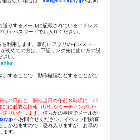
が届かない場合は、
info@tsunagary.jp
へお問
お送りするメールに記載されているアドレス
グID＋パスワードでお入りください。
テムを利用します。事前にアプリのインストー
用が初めての方は、下記リンク先に使い方の説
ださい。
sanka
参加することで、動作確認などすることがで
開催２日前と、開催当日の午前８時頃に、パ
加に必要な情報（URLやミーティングID・
お送りいたします。
何らかの事情でメールが
ary.jp
へお問合せください。イベント開始直
たしかねますので、恐れ入りますが、お早め
します。