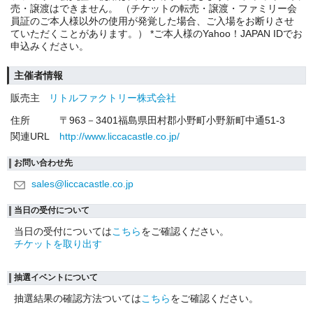
売・譲渡はできません。 （チケットの転売・譲渡・ファミリー会
員証のご本人様以外の使用が発覚した場合、ご入場をお断りさせ
ていただくことがあります。） *ご本人様のYahoo！JAPAN IDでお
申込みください。
主催者情報
販売主
リトルファクトリー株式会社
住所
〒963－3401福島県田村郡小野町小野新町中通51-3
関連URL
http://www.liccacastle.co.jp/
お問い合わせ先
sales@liccacastle.co.jp
当日の受付について
当日の受付については
こちら
をご確認ください。
チケットを取り出す
抽選イベントについて
抽選結果の確認方法ついては
こちら
をご確認ください。