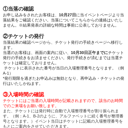
①当落の確認
お申し込みをされたお客様は、
10月27日
に当イベントページより当
落結果をご確認ください。当落についてこちらからの連絡はいたし
ません。※結果発表の詳細な時間は事前に公表しておりません。
②チケットの発行
当落結果の確認ページから、チケット発行の手続きページへ移行し
ます。
当選のお客様は、画面の案内に従い、
10月30
日
正午
までに
チケット
発行の手続きをお済ませください。発行手続きが済むまでは当選チ
ケットは確定しておりません。
チケットに表示された番号が当日の入場整理番号となります。（例
A-1）
*
発行期限を過ぎたお申込みは無効となり、再申込み・チケットの発
行はいたしかねます。
③入場時間の確認
チケットには
ご当選の入場時間が記載されますので、該当のお時間
でのご来場をお願い致します。
また、チケットには発行時に自動で入場整理番号が割り振られま
す。（例：A-1、B-2のように、アルファベットに続く番号が整理番
号となります。）イベント当日はチケットに記載の入場整理番号を
もとにご案内をさせていただきます。