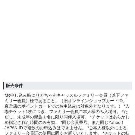
販売条件
*お申し込み時にリカちゃんキャッスルファミリー会員（以下ファ
ミリー会員）様であること。（旧オンラインショップカートID、
直営店のポイントカードでのお申込みは対象外となります。） *入
場チケット1枚につき、ファミリー会員ご本人様のみ入場可。 *た
だし、未成年の親族１名に限り同伴入場可。 *チケットはあらかじ
め指定された時間のみ有効。 *同じ会員番号、また同じYahoo！
JAPAN IDで複数のお申込みはできません。 *ご本人様以外による
ファミリー会員証の使用は固くお断りいたします。 *チケットの転