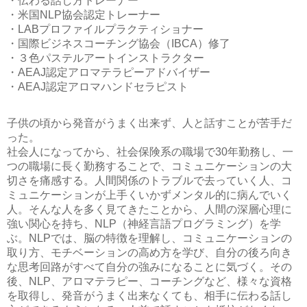
・伝わる話し方トレーナー
・米国NLP協会認定トレーナー
・LABプロファイルプラクティショナー
・国際ビジネスコーチング協会（IBCA）修了
・３色パステルアートインストラクター
・AEAJ認定アロマテラピーアドバイザー
・AEAJ認定アロマハンドセラピスト
子供の頃から発音がうまく出来ず、人と話すことが苦手だ
った。
社会人になってから、社会保険系の職場で30年勤務し、一
つの職場に長く勤務することで、コミュニケーションの大
切さを痛感する。人間関係のトラブルで去っていく人、コ
ミュニケーションが上手くいかずメンタル的に病んでいく
人。そんな人を多く見てきたことから、人間の深層心理に
強い関心を持ち、NLP（神経言語プログラミング）を学
ぶ。NLPでは、脳の特徴を理解し、コミュニケーションの
取り方、モチベーションの高め方を学び、自分の後ろ向き
な思考回路がすべて自分の強みになることに気づく。その
後、NLP、アロマテラピー、コーチングなど、様々な資格
を取得し、発音がうまく出来なくても、相手に伝わる話し