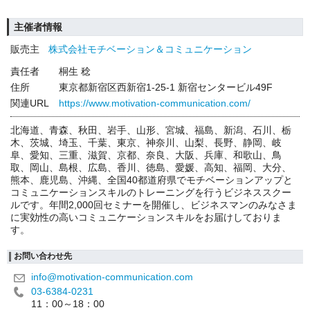
主催者情報
販売主
株式会社モチベーション＆コミュニケーション
責任者
桐生 稔
住所
東京都新宿区西新宿1-25-1 新宿センタービル49F
関連URL
https://www.motivation-communication.com/
北海道、青森、秋田、岩手、山形、宮城、福島、新潟、石川、栃
木、茨城、埼玉、千葉、東京、神奈川、山梨、長野、静岡、岐
阜、愛知、三重、滋賀、京都、奈良、大阪、兵庫、和歌山、鳥
取、岡山、島根、広島、香川、徳島、愛媛、高知、福岡、大分、
熊本、鹿児島、沖縄、全国40都道府県でモチベーションアップと
コミュニケーションスキルのトレーニングを行うビジネススクー
ルです。年間2,000回セミナーを開催し、ビジネスマンのみなさま
に実効性の高いコミュニケーションスキルをお届けしておりま
す。
お問い合わせ先
info@motivation-communication.com
03-6384-0231
11：00～18：00