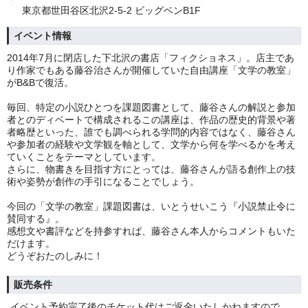
東京都世田谷区北沢2-5-2 ビッグベンB1F
イベント情報
2014年7月に閉店した下北沢の書店「フィクショネス」。店主であ
り作家でもある藤谷治さんが開催していた自由講座「文学の教室」
がB&Bで復活。
毎回、特定の小説ひとつを課題図書として、藤谷さんの解説と参加
者とのディベートで構成されるこの講座は、作品の歴史的背景や著
者略歴といった、誰でも調べられる学問的内容ではなく、藤谷さん
や参加者の経験や文学観を軸として、文学から何を学べるかを考え
ていくことをテーマとしています。
さらに、物書きを目指す方にとっては、藤谷さんが語る創作上の技
術や姿勢が創作の手引になることでしょう。
今回の「文学の教室」課題図書は、いとうせいこう『小説禁止令に
賛同する』。
感想文や書評などを持参すれば、藤谷さん本人からコメントもいた
だけます。
どうぞおたのしみに！
販売条件
イベント予約完了後のチケット代はご返金いたしかねますので、