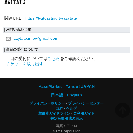
関連URL
https://twitcasting.tv/azytate
お問い合わせ先
azytate.info@gmail.com
当日の受付について
当日の受付については
こちら
をご確認ください。
チケットを取り出す
PassMarket
Yahoo! JAPAN
日本語
English
プライバシーポリシー
プライバシーセンター
規約
ヘルプ
主催者ガイドライン
ご利用ガイド
特定商取引法の表示
写真：アフロ
© LY Corporation