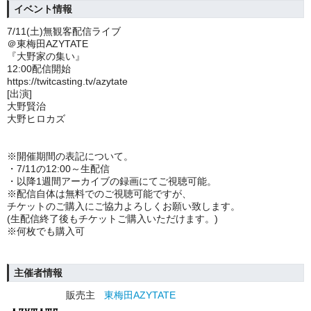
イベント情報
7/11(土)無観客配信ライブ
＠東梅田AZYTATE
『大野家の集い』
12:00配信開始
https://twitcasting.tv/azytate
[出演]
大野賢治
大野ヒロカズ
※開催期間の表記について。
・7/11の
12:00～生配信
・以降1週間アーカイブの録画にてご視聴可能。
※
配信自体は無料でのご視聴可能ですが、
チケットのご購入にご協力よろしくお願い致します。
(生配信終了後もチケットご購入いただけます。)
※何枚でも購入可
主催者情報
販売主
東梅田AZYTATE