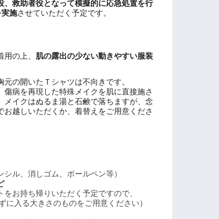
役、救助者役となって模擬的に応急処置を行
を実施
させていただく予定です。
着用の上、
肌の露出の少ない
動きやすい服装
胸元の開いたＴシャツは不向き
です。
、傷病を再現した特殊メイクを
肌に直接施さ
。
メイクはぬるま湯と石鹸で落ちますが、念
で
お越しいただくか、着替えをご用意くださ
ンシル、消しゴム、ボールペン等）
ど
をお持ち帰りいただく予定ですので、
に入る大きさのものをご用意ください）