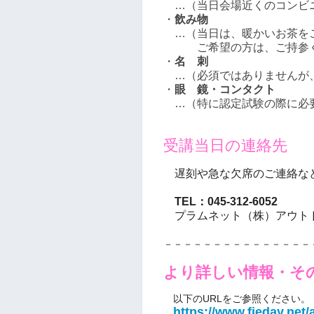
…（当日会場近くのコンビニ
・
飲み物
…（当日は、暖かいお茶をご
ご希望の方は、ご持参く
・
名 刺
…（必須ではありませんが
・
眼 鏡・コンタクト
…（特に認定試験の際に必
受講
当
日の連絡先
遅刻や急な欠席のご連絡な
TEL：045-312-6052
プラムネット（株）アウト
－－－－－－－－－－－－－－－
より詳しい情報・そ
以下のURLをご参照ください。
https://www.fieday.net