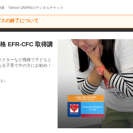
単 Yahoo! JAPANのデジタルチケット
ービスの終了について
EFR-CFC 取得講
ラクターなど職務で子どもと
ある子育て中の方にお勧め！
15～