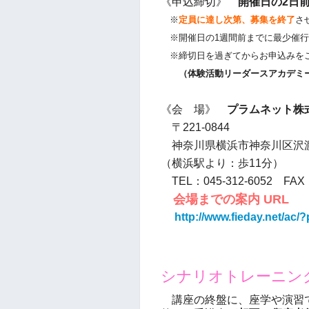
《申込締切》
開催日の2日
※
定員に達し次第、募集を終了
さ
※開催日の1週間前までに最少催行
※締切日を過ぎてからお申込みをご
（体験活動リーダースアカデミー事務局
《会 場》
プラムネット株
〒221-0844
神奈川県横浜市神奈川区沢渡1
（横浜駅より：歩11分）
TEL：045-312-6052 FAX：
会場までの案内 URL
http://www.fieday.net/ac
シナリオトレーニン
講座の終盤に、座学や演習で