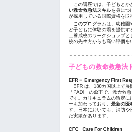
この講座では、子どもとか
い救命救急法スキル
を身につ
が採用している国際資格を取
このプログラムは、幼稚園や
ど子どもに体験の場を提供す
士養成校のワークショップと
校の先生方からも高い評価を
－－－－－－－－－－－－－－－
子どもの救命救急法 国
EFR＝ Emergency First Re
EFR は、180カ国以上で
「PADI」の傘下で、救命救
です。カリキュラムの策定には
ーも加わっており、
最新の医
す。日本においても、消防や
た実績があります。
CFC= Care For Children