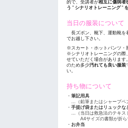
的で、受講者が
相互に傷病者
う
”
シナリオトレーニング
”
当日の服装について
長ズボン、靴下、運動靴を
でお越し下さい。
※スカート・ホットパンツ・
※シナリオトレーニングの際
せていただく場合があります
のため多少
汚れても良い服装
い。
持ち物について
・
筆記用具
…（鉛筆またはシャープペ
・
手提げ袋またはリュックな
…（当日は救急法のテキスト
A4サイズの書類が折らず
・
お弁当