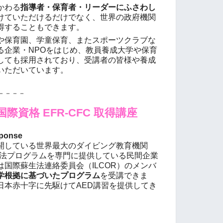
かわる
指導者・保育者・リーダーにふさわし
けていただけるだけでなく、世界の政府機関
得することもできます。
保育園、学童保育、またスポーツクラブな
る企業・NPOをはじめ、
教員養成大学や保育
しても採用されており、受講者の皆様や養成
いただいています。
－－－－
際資格 EFR-CFC 取得講座
sponse
展開している世界最大のダイビング教育機関
急法プログラムを専門に提供している民間企業
国際蘇生法連絡委員会（ILCOR）のメンバ
学根拠に基づいたプログラム
を受講できま
日本赤十字に先駆けてAED講習を提供してき