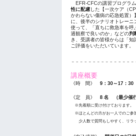
EFR-CFCの講習プログラ
性に配慮
した【一次ケア（CP
かわらない傷病の応急処置）
に、後半のシナリオトレーニ
使って、「直ちに救急車を呼
過観察で良いのか」などの
判
き、受講者の皆様からは「知
ご評価をいただいています。
－－－－－－－－－－－－－－－
講座概要
《時 間》
9：30～17：30
《定 員》
8 名 （最少催
※先着順に受け付けております。
※ほとんどの方がお一人でのご参
少人数で質問もしやすく、リラッ