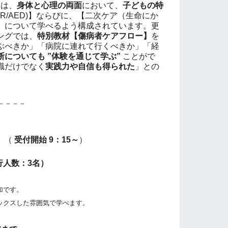
ムは、
身体と心理の両面
において、
子どもの特
R/AED)】ならびに、【二次ケア（生命にか
】について学べるよう構成されています。更
ングでは、
特別教材【傷病者ケアフロー】
を
ぶべきか」「病院に連れて行くべきか」「経
断についても ”体験を通じて学ぶ”
ことがで
識だけでなく
実践力や自信も得られた
」との
－－－－
（
受付開始 9：15～
）
行人数：3名）
加です。
クスした雰囲気で学べます。