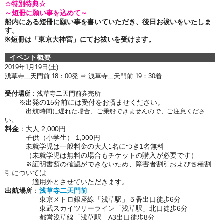
☆特別特典☆
～短冊に願い事を込めて～
船内にある短冊に願い事を書いていただき、後日お祓いをいたしま
す。
※短冊は「東京大神宮」にてお祓いを受けます。
イベント概要
2019年1月19
日(土)
浅草寺二天門前 18：00発 ⇒ 浅草寺二天門前 19
：30着
受付場所
：浅草寺二天門前券売所
※出発の15分前には受付をお済ませください。
出航
時間に遅れた場合、ご乗船できませんので、ご注意くださ
い。
料金
：大人 2,000円
子供（小学生） 1,000円
未就学児は一般料金の大人1名につき1名無料
（未就学児は無料の場合もチケットの購入が必要です）
※証明書類の確認ができないため、障害者割引および各種割
引については
適用外とさせていただきます。
出航場所
：
浅草寺二天門前
東京メトロ銀座線「浅草駅」５番出口徒歩6分
東武スカイツリーライン「浅草駅」北口徒歩6分
都営浅草線「浅草駅」A3出口徒歩8分