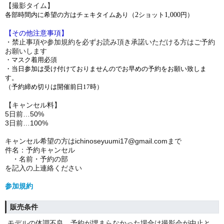
【撮影タイム】
各部時間内に希望の方はチェキタイムあり（
2
ショット
1,000
円）
【その他注意事項】
・禁止事項や参加規約を必ずお読み頂き承諾いただける方はご予約
お願いします
・マスク着用必須
・当日参加は受け付けておりませんのでお早めの予約をお願い致しま
す。
（予約締め切りは開催前日
17
時）
【キャンセル料】
5日前…50%
3日前…100%
キャンセル希望の方はichinoseyuumi17@gmail.comまで
件名：予約キャンセル
・名前・予約の部
を記入の上連絡ください
参加規約
販売条件
モデルの体調不良、予約が埋まらなかった場合は撮影会が中止と