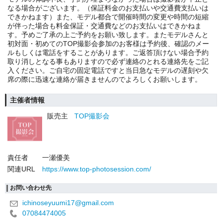
なる場合がございます。（保証料金のお支払いや交通費支払いは
できかねます）また、モデル都合で開催時間の変更や時間の短縮
が伴った場合も料金保証・交通費などのお支払いはできかねま
す。予めご了承の上ご予約をお願い致します。またモデルさんと
初対面・初めてのTOP撮影会参加のお客様は予約後、確認のメー
ルもしくは電話をすることがあります。ご返答頂けない場合予約
取り消しとなる事もありますので必ず連絡のとれる連絡先をご記
入ください。ご自宅の固定電話ですと当日急なモデルの遅刻や欠
席の際に迅速な連絡が届きませんのでよろしくお願いします。
主催者情報
販売主
TOP撮影会
責任者
一瀬優美
関連URL
https://www.top-photosession.com/
お問い合わせ先
ichinoseyuumi17@gmail.com
07084474005