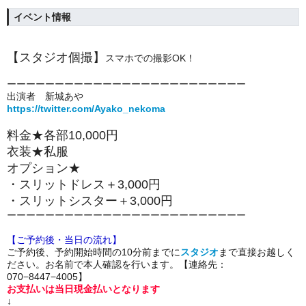
イベント情報
【スタジオ個撮】
スマホでの撮影OK！
ーーーーーーーーーーーーーーーーーーーーーーーーー
出演者 新城あや
https://twitter.com/Ayako_nekoma
料金★各部10,000円
衣装★私服
オプション★
・スリットドレス＋3,000円
・スリットシスター＋3,000円
ーーーーーーーーーーーーーーーーーーーーーーーーー
【ご予約後・当日の流れ】
ご予約後、予約開始時間の10分前までに
スタジオ
まで直接お越しく
ださい。お名前で本人確認を行います。【
連絡先：
070−8447−4005】
お支払いは当日現金払いとなります
↓