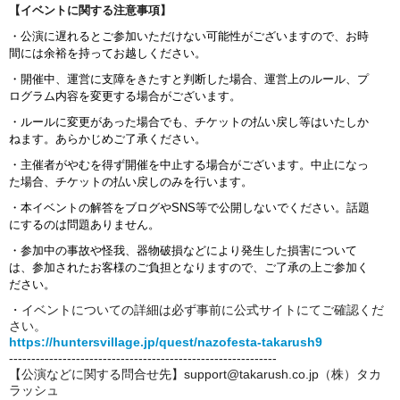
【
イベントに関する注意事項
】
・公演に遅れるとご参加いただけない可能性がございますので、お時
間には余裕を持ってお越しください。
・開催中、運営に支障をきたすと判断した場合、運営上のルール、プ
ログラム内容を変更する場合がございます。
・ルールに変更があった場合でも、チケットの払い戻し等はいたしか
ねます。あらかじめご了承ください。
・主催者がやむを得ず開催を中止する場合がございます。中止になっ
た場合、チ
ケットの払い戻しのみを行います。
・本イベントの解答をブログやSNS等で公開しないでください。話題
にするのは問題ありません。
・参加中の事故や怪我、器物破損などにより発生した損害について
は、参加されたお客様のご負担となりますので、ご了承の上ご参加く
ださい。
・イベントについての詳細は必ず事前に公式サイトにてご確認くだ
さい。
https://huntersvillage.jp/quest/nazofesta-takarush9
------------------------------------------------------------
【公演などに関する問合せ先】support@takarush.co.jp（株）タカ
ラッシュ