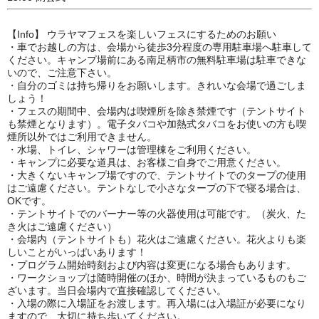
【Info】 ウラヤマフェスを楽しいフェスにするためのお願い
・車でお越しの方は、会場から徒歩3分程度の専用駐車場へ駐車して
ください。キャンプ場前にある南足柄市の無料駐車場は駐車できな
いので、ご注意下さい。
・自分のゴミは持ち帰りをお願いします。きれいな会場で過ごしま
しょう！
・フェスの期間中、会場内は喫煙所を除き禁煙です（テントサイト
も禁煙となります）。電子タバコや加熱式タバコをお使いの方も喫
煙所以外ではご利用できません。
・水場、トイレ、シャワーは管理棟をご利用ください。
・キャンプに必要な道具は、お客様ご自身でご用意ください。
・大きくないキャンプ場ですので、テントサイトでのタープの使用
はご遠慮ください。テントなしで小さなタープの下で寝る場合は、
OKです。
・テントサイトでのバーナー等の火器使用は可能です。（炭火、た
き火はご遠慮ください）
・会場内（テントサイトも）花火はご遠慮ください。花火よりも楽
しいことがいっぱいあります！
・プログラム開始時刻および内容は変更になる場合もあります。
・ワークショップは随時開催のほか、時間が決まっているものもご
ざいます。当日会場内で直接確認してください。
・入場の際に入場証をお渡します。再入場には入場証が必要になり
ますので、大切に持ち歩いてください。