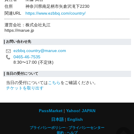
住所
神奈川県南足柄市矢倉沢滝下2230
関連URL
https://www.ezbbq.com/country/
運営会社：株式会社丸江
https://marue.jp
お問い合わせ先
ezbbq.country@marue.com
0465-46-7535
8:30〜17:00 (不定休)
当日の受付について
当日の受付については
こちら
をご確認ください。
チケットを取り出す
PassMarket
Yahoo! JAPAN
日本語
English
プライバシーポリシー
プライバシーセンター
規約
ヘルプ