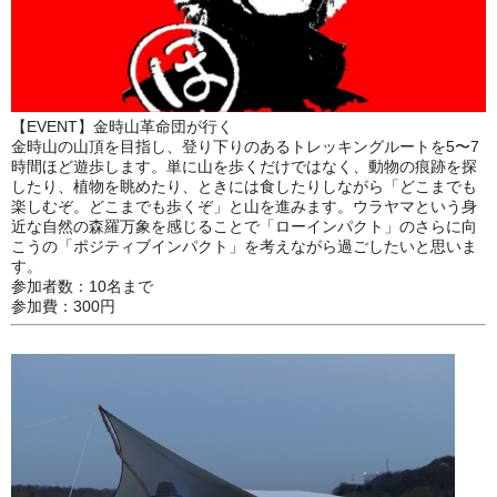
【EVENT】金時山革命団が行く
金時山の山頂を目指し、登り下りのあるトレッキングルートを5〜7
時間ほど遊歩します。単に山を歩くだけではなく、動物の痕跡を探
したり、植物を眺めたり、ときには食したりしながら「どこまでも
楽しむぞ。どこまでも歩くぞ」と山を進みます。ウラヤマという身
近な自然の森羅万象を感じることで「ローインパクト」のさらに向
こうの「ポジティブインパクト」を考えながら過ごしたいと思いま
す。
参加者数：10名まで
参加費：300円