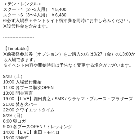
＜テントレンタル＞
スクート4（2〜3人用） ￥5,400
スクート6（3〜4人用） ￥6,480
※必ず入場券＋テントサイト宿泊券を同時にお申し込みください。
※設営料金を含みます。
--------------------
【Timetable】
※前夜祭参加券（オプション）をご購入の方は9/27（金）の13:00か
ら入場できます。
※イベント内容や開始時刻は予告なく変更する場合がございます。
9/28（土）
10:00 入場受付開始
11:00 各ブース順次OPEN
13:00 開会宣言
19:00 【LIVE】堀田貴之 / SMS / ウラヤマ・ブルース・ブラザーズ
21:00 焚き火バー
22:00 クワイエットタイム
9/29（日）
8:00 朝ヨガ
9:00 各ブースOPEN / トレッキング
14:00 【LIVE】東田トモヒロ
15:00 閉会式