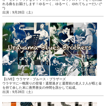
れる曲をお届けします！ゆるーく、ゆるーく、ゆれてちょーだい (^
^)
出演：9月28日（土）
【LIVE】ウラヤマ・ブルース・ブラザーズ
ウラヤマに一晩限りの登場！還暦過ぎと還暦前の老人２人が暇と金
を持て余した末に善男善女の仲間を誑かして結成。
出演：9月28日（土）