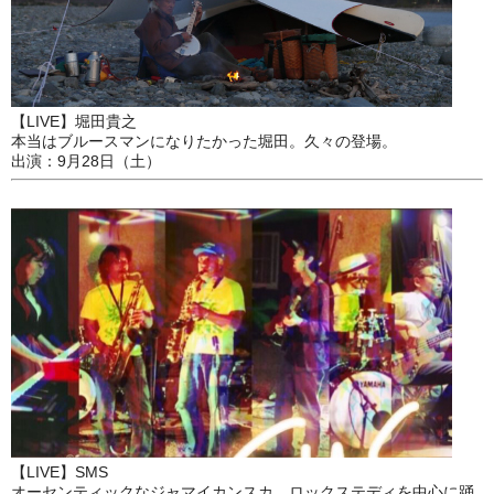
【LIVE】堀田貴之
本当はブルースマンになりたかった堀田。久々の登場。
出演：9月28日（土）
【LIVE】SMS
オーセンティックなジャマイカンスカ、ロックステディを中心に踊