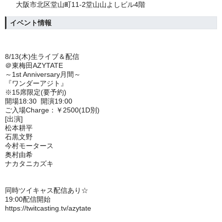
大阪市北区堂山町11-2堂山山よしビル4階
イベント情報
8/13(木)生ライブ＆配信
＠東梅田AZYTATE
～1st Anniversary月間～
『ワンダーアジト』
※15席限定(要予約)
開場18:30 開演19:00
ご入場Charge：￥2500(1D別)
[出演]
松本耕平
石黒文野
今村モータース
奥村由希
ナカタニカズキ
同時ツイキャス配信あり☆
19:00配信開始
https://twitcasting.tv/azytate