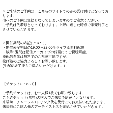
※ご来場のご予約は、
こちらのサイトでのみの受け付けとなってお
ります。
他へのご予約は無効となってしまいますのでご注意ください。
ご予約は先着順となっております。上限に達した時点で販売終了と
させていただきます。
※開催期間の表記について。
・開催表記初日の
19:00～22:00生ライブ＆無料配信
・以降1週間は配信アーカイブの録画にてご視聴可能。
※
配信自体は無料でのご視聴可能ですが、
投げ銭のご協力よろしくお願い致します。
(生配信終了後もご購入いただけます。)
【チケットについて】
ご予約チケットは、お一人様1枚でお願い致します。
ご予約チケット(無料)の購入でご来場予約完了となります。
来場時、チャージ＆1ドリンク代を受付にてお支払いただきます。
来場時にご購入先のアーティスト名を確認させていただきます。