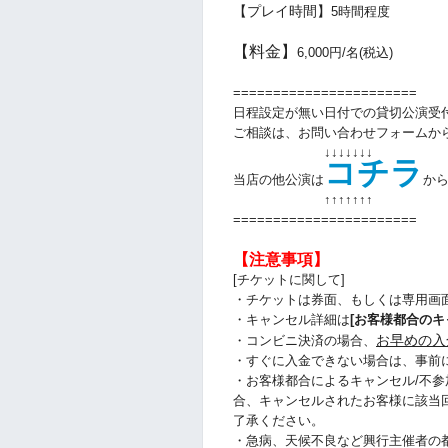
【プレイ時間】
5時間程度
【料金】
6,000円/名(税込)
=======================
日程設定が無い日付での貸切公演受
ご相談は、お問い合わせフォームか
↓↓↓↓↓↓↓
コチラ
当店の他公演は
か
↑↑
↑↑
↑↑
↑
=======================
【注意事項】
[チケットに関して]
・チケットは券面、もしくは専用画
・キャンセル詳細は
[お客様都合のキ
お早めの入
・コンビニ決済の場合、
・すぐに入金できない場合は、事前
・お客様都合によるキャンセル/不参
合、キャンセルされたお客様に該当
了承ください。
・急病、天候不良など興行主催者の