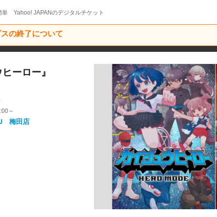
単 Yahoo! JAPANのデジタルチケット
ービスの終了について
ウヒーロー』
9
:00～
U 梅田店