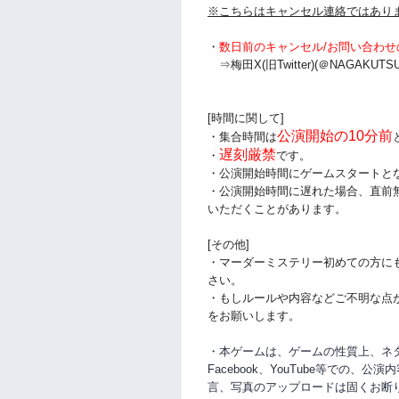
※こちらはキャンセル連絡ではあり
・
数日前のキャンセル/お問い合わせ
⇒梅田X(旧Twitter)(＠NAGAKUTSU
[時間に関して]
公演開始の10分前
・集合時間は
遅刻厳禁
・
です。
・公演開始時間にゲームスタートと
・公演開始時間に
遅れた場合、直前
いただくことがあります。
[その他]
・マーダーミステリー初めての方に
さい。
・もしルールや内容などご不明な点
をお願いします。
・本ゲームは、ゲームの性質上、ネタバ
Facebook、YouTube等での、
公演内
言、写真のアップロードは固くお断