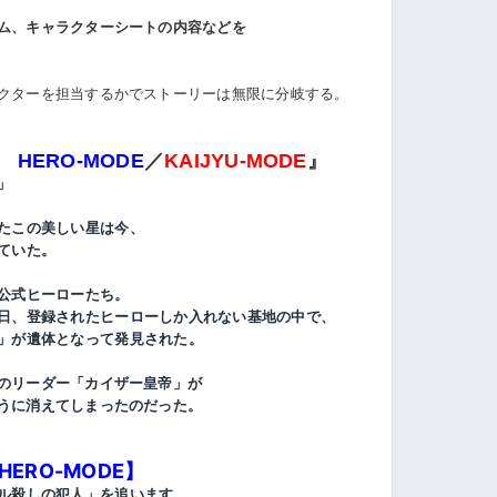
ム、キャラクターシートの内容などを
クターを担当するかでストーリーは無限に分岐する。
ー
HERO-MODE
／
KAIJYU-MODE
』
」
たこの美しい星は今、
ていた。
公式ヒーローたち。
日、登録されたヒーローしか入れない基地の中で、
」が遺体となって発見された。
のリーダー「カイザー皇帝」が
うに消えてしまったのだった。
HERO-MODE】
ル殺しの犯人」を追います。