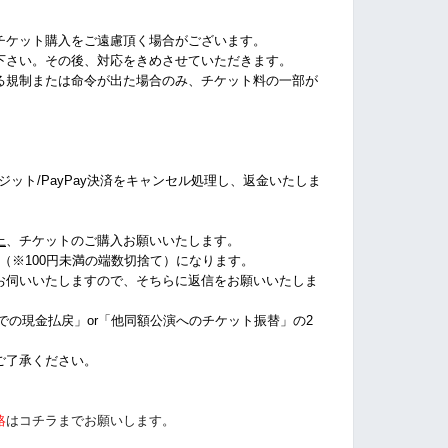
チケット購入をご遠慮頂く場合がございます。
下さい。その後、対応をきめさせていただきます。
る規制または命令が出た場合のみ、チケット料の一部が
クレジット/PayPay決済をキャンセル処理し、返金いたしま
上
、チケットのご購入お願いいたします。
%（※100円未満の端数切捨て
）になります。
お伺いいたしますので、そちらに返信をお願いいたしま
店での現金払戻」or「他同額公演へのチケット振替」の2
ご了承ください。
絡
はコチラまでお願いします。