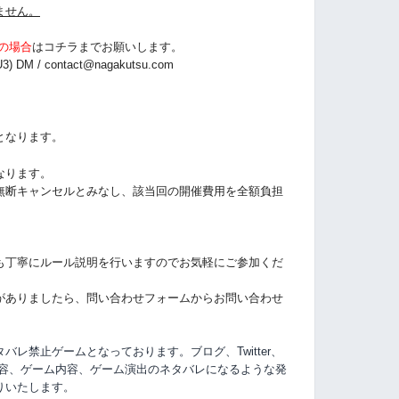
ません。
の場合
は
コチラまでお願いします。
3) DM /
contact@nagakutsu.com
となります。
なります。
無断キャンセルとみなし、該当回の開催費用を全額負担
も丁寧にルール説明を行いますのでお気軽にご参加くだ
がありましたら、問い合わせフォームからお問い合わせ
レ禁止ゲームとなっております。ブログ、Twitter、
容、
ゲーム内容、ゲーム演出のネタバレになるような発
りいたします。