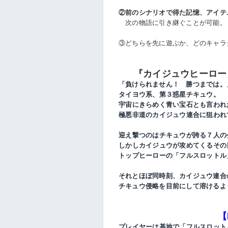
②前のシナリオで得た記憶、アイテ
次の物語に引き継ぐことが可能。
③どちらを先に遊ぶか、どのキャラ
『カイジュウヒーロ
「負けられません！ 勝つまでは。
タイヨウ系、第３惑星チキュウ。
宇宙にきらめく青い宝石とも言われ
極悪非道のカイジュウ連合に狙われ
迎え撃つのはチキュウが誇る７人の
しかしカイジュウが攻めてくるその
トップヒーローの「フルスロットル
それとほぼ同時刻、カイジュウ連合
チキュウ侵略を目前にして溶けるよ
【
プレイヤーは基地で「フルスロット