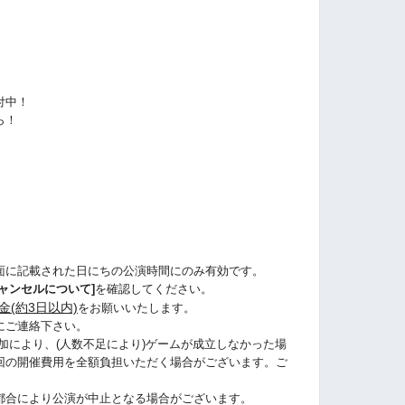
付中！
ら！
ら
面に記載された日にちの公演時間にのみ有効です。
ャンセルについて]
を確認してください。
金(約3日以内)
をお願いいたします。
にご連絡下さい。
加により、(人数不足により)ゲームが成立しなかった場
回の開催費用を全額負担いただく場合がございます。ご
都合により公演が中止となる場合がございます。