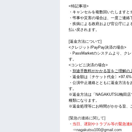
<特記事項>
・キャンセルを複数回いたしますと
・弔事や災害の場合は、一度ご連絡
・疾病による政府および官公庁によ
払い戻されます。
[返金方法について]
<クレジット/PayPay決済の場合>
・PassMarketのシステムより、
す。
<コンビニ決済の場合>
・
別途手数料がかかる旨をご理解の
・
返金額は〔チケット代金〕×97.6
・公演中止連絡とともに返金方法を
す。
※返金方法は「NAGAKUTSU梅田
種類になります。
※返金処理等にお時間がかかる旨、
[緊急の連絡に関して]
・
当日、遅刻やトラブル等の緊急連
⇒nagakutsu100@gmail.com