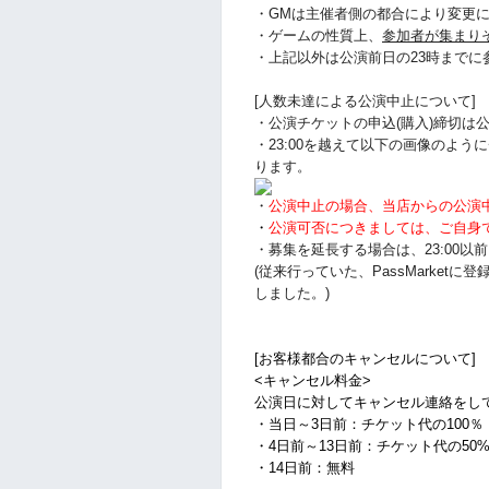
・GMは主催者側の都合により変更
・ゲームの性質上、
参加者が集まり
・上記以外は公演前日の23時まで
[人数未達による公演中止について]
・公演チケットの申込(購入)締切は公
・23:00を越えて以下の画像のよ
ります。
・
公演中止の場合、当店からの公演
・
公演可否につきましては、ご自身
・募集を延長する場合は、23:00
(従来行っていた、PassMarke
しました。)
[お客様都合のキャンセルについて]
<キャンセル料金>
公演日に対してキャンセル連絡をし
・当日～3日前：チケット代の100％
・4日前～13日前：チケット代の50
・14日前：無料