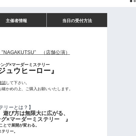
主催者情報
当日の受付方法
"NAGAKUTSU" （店舗公演）
ング×
マーダー
ミステリー
ジュウヒーロー』
確認
して下さい。
お確かめの上、ご購入お願いいたします。
テリーとは？】
。遊び方は無限大に広がる、
グ×
マーダー
ミステリー 』
ことで展開が変わる。
ステリー。