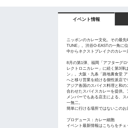
イベント情報
ニッポンのカレー文化。その最先端ト
TUNE」。渋谷O-EASTの一角
中からネクストブレイクのカレー
8月の第1弾、福岡「アフターグロ
レクトロニカレー」に続く第3弾
ン」。大阪・九条「路地裏食堂 
へと移り営業を続ける個性派店で
アジア各国のスパイス料理と和の
合わせたスパイスカレーを提供。ア
メンバーでもある店主による、ス
一無二。
簡単に行ける場所ではないこのお
プロデュース：カレー細胞
イベント最新情報はこちらをチェ