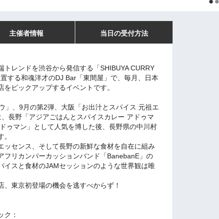
主催者情報
当日の受付方法
レンドを渋谷から発信する「SHIBUYA CURRY
に位置する和魂洋才のDJ Bar「東間屋」で、毎月、日本
店をピックアップするイベントです。
ウ」、9月の第2弾、大阪「お出汁とスパイス 元祖エ
は、長野「アジアごはんとスパイスカレー アドゥマ
アドゥマン」として人気を博した後、長野県の中川村
す。
エッセンス、そして長野の新鮮な食材を自在に組み
フリカンパーカッションバンド「BanebanE」の
パイスと食材のJAMセッションのような世界観は唯
店、東京初登場の機会を逃すべからず！
ック：