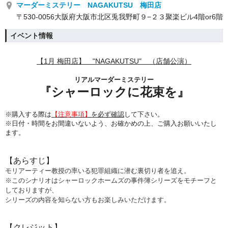
マーダーミステリー NAGAKUTSU 梅田店
〒530-0056大阪府大阪市北区兎我野町９−２３聚楽ビル4階or6階
イベント情報
【1月 梅田店】 "NAGAKUTSU" （店舗公演）
リアルマーダーミステリー
『
シャーロックに花束を
』
※購入する際は
【注意事項】
を必ず確認
して下さい。
※日付・時間をお間違いないよう、
お確かめの上、ご購入お願いいたし
ます。
【あらすじ】
モリアーティー教授の率いる犯罪組織に潜む裏切り者を追え。
※このシナリオはシャーロックホームズの事件簿シリーズをモチーフと
しておりますが、
シリーズの内容を知らない方もお楽しみいただけます。
【クレジット】