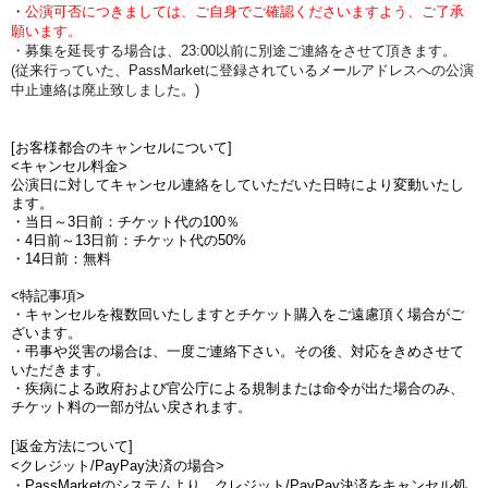
・
公演可否につきましては、ご自身でご確認くださいますよう、ご了承
願います。
・募集を延長する場合は、23:00以前に別途ご連絡をさせて頂きます。
(従来行っていた、PassMarketに登録されているメールアドレスへの公演
中止連絡は廃止致しました。)
[お客様都合のキャンセルについて]
<キャンセル料金>
公演日に対してキャンセル連絡をしていただいた日時により変動いたし
ます。
・当日～3日前：チケット代の100％
・4日前～13日前：チケット代の50%
・14日前：無料
<特記事項>
・キャンセルを複数回いたしますとチケット購入をご遠慮頂く場合がご
ざいます。
・弔事や災害の場合は、一度ご連絡下さい。その後、対応をきめさせて
いただきます。
・疾病による政府および官公庁による規制または命令が出た場合のみ、
チケット料の一部が払い戻されます。
[返金方法について]
<クレジット/PayPay決済の場合>
・PassMarketのシステムより、クレジット/PayPay決済をキャンセル処