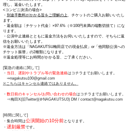
理し、返金いたします。
<コンビニ決済の場合>
・
別途手数料がかかる旨をご理解の上
、チケットのご購入お願いいたし
ます。
・
返金額は〔チケット代金〕×97.6%（※100円未満の端数切捨て
）にな
ります。
・公演中止連絡とともに返金方法をお伺いいたしますので、そちらに返
信をお願いいたします。
※返金方法は「NAGAKUTSU梅田店での現金払戻」or「他同額公演への
チケット振替」の2種類になります。
※返金処理等にお時間がかかる旨、ご了承ください。
[緊急の連絡に関して]
・
当日、遅刻やトラブル等の緊急連絡
はコチラまでお願いします。
⇒nagakutsu100@gmail.com
※こちらはキャンセル連絡ではありません。
・
数日前のキャンセル/お問い合わせの場合
は
コチラまでお願いします。
⇒梅田X(旧Twitter)(＠NAGAKUTSU3) DM /
contact@nagakutsu.com
[時間に関して]
公演開始の10分前
・集合時間は
となります。
遅刻厳禁
・
です。