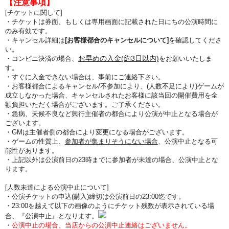
【注意事項】
[チケットに関して]
・チケットは券面、もしくは専用画面に記載された日にちの公演時間に
のみ有効です。
・キャンセル詳細は
[お客様都合のキャンセルについて]
を確認してくださ
い。
お早めの入金(約3日以内)
・コンビニ決済の場合、
をお願いいたしま
す。
・すぐに入金できない場合は、事前にご連絡下さい。
・お客様都合によるキャンセル/不参加により、(人数不足により)ゲームが
成立しなかった場合、キャンセルされたお客様に該当回の開催費用を全
額負担いただく場合がございます。ご了承ください。
・急病、天候不良など興行主催者の都合により公演が中止となる場合が
ございます。
・GMは主催者側の都合により変更になる場合がございます。
・ゲームの性質上、
参加者が集まりそうにない場合
、公演中止となる可
能性があります。
・上記以外は公演前日の23時までに参加者が未達の場合、公演中止とな
ります。
[人数未達による公演中止について]
・公演チケットの申込(購入)締切は公演前日の23:00迄です。
・23:00を越えて以下の画像のようにチケット残数が表示されている場
合、『公演中止』となります。
・
公演中止の場合、当店からの公演中止連絡はございません。