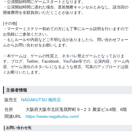
・公演開始時間にゲームスタートとなります。
・公演開始時間に
遅れた場合、直前無断キャンセルとみなし、該当回の
開催費用を全額負担
いただくことがあります。
[その他]
・マーダーミステリー初めての方にも丁寧にルール説明を行いますので
お気軽にご参加ください。
・もしルールや内容などご不明な点がありましたら、問い合わせフォー
ムからお問い合わせをお願いします。
・本ゲームは、ゲームの性質上、ネタバレ禁止ゲームとなっておりま
す。ブログ、Twitter、Facebook、YouTube等での、
公演内容、
ゲーム内
容、ゲーム演出のネタバレになるような発言、写真のアップロードは固
くお断りいたします。
主催者情報
販売主
NAGAKUTSU 梅田店
住所
大阪府大阪市北区兎我野町９−２３ 聚楽ビル4階、6階
関連URL
https://www.nagakutsu.com/
お問い合わせ先