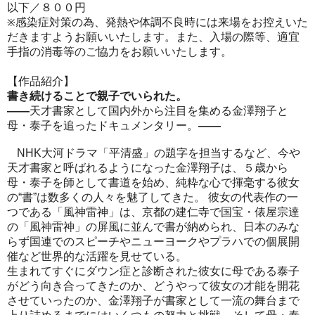
以下／８００円
感染症対策の為、発熱や体調不良時
には来場をお控えいた
※
だきますようお願いいたします。
また、入場の際等、適宜
手指の消毒等のご協力をお願いいたします。
【作品紹介】
書き続けることで親子でいられた。
――
天才書家として国内外から注目を集める金澤翔子と
母・泰子を追ったドキュメンタリー。
――
NHK大河ドラマ「平清盛」の題字を担当するなど、今や
天才書家と呼ばれるようになった金澤翔子は、５歳から
母・泰子を師として書道を始め、純粋な心で揮毫する彼女
の“書”は数多くの人々を魅了してきた。 彼女の代表作の一
つである「風神雷神」は、京都の建仁寺で国宝・俵屋宗達
の「風神雷神」の屏風に並んで書が納められ、日本のみな
らず国連でのスピーチやニューヨークやプラハでの個展開
催など世界的な活躍を見せている。
生まれてすぐにダウン症と診断された彼女に母である泰子
がどう向き合ってきたのか、どうやって彼女の才能を開花
させていったのか、金澤翔子が書家として一流の舞台まで