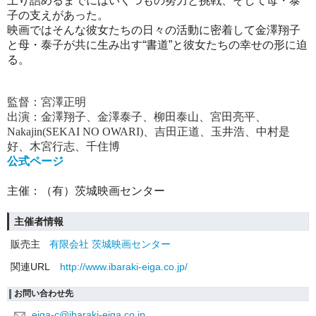
上り詰めるまでにはいくつもの努力と挑戦、そして母・泰
子の支えがあった。
映画ではそんな彼女たちの日々の活動に密着して金澤翔子
と母・泰子が共に生み出す“書道”と彼女たちの幸せの形に迫
る。
監督：宮澤正明
出演：
金澤翔子、金澤泰子、柳田泰山、宮田亮平、
Nakajin(SEKAI NO OWARI)、吉田正道、玉井浩、中村是
好、木宮行志、千住博
公式ページ
主催：（有）茨城映画センター
主催者情報
販売主
有限会社 茨城映画センター
関連URL
http://www.ibaraki-eiga.co.jp/
お問い合わせ先
eiga-c@ibaraki-eiga.co.jp