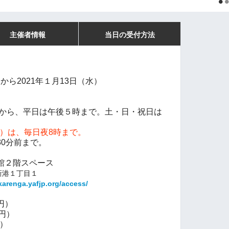
主催者情報
当日の受付方法
）から2021年１月13日（水）
分から、平日は午後５時まで。
土・日・祝日は
金）は、毎日夜8時まで。
0分前まで。
号館２階スペース
区新港１丁目１
akarenga.yafjp.org/access/
0円）
0円）
0円）