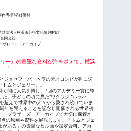
同伴者様1名は無料
益財団法人横浜市芸術文化振興財団）
ン合同会社
コーポレート・アーカイブ
ェリー』の貴重な資料が海を越えて、横浜
る！！
ナとジョセフ・バーベラの天才コンビが世に送
『トムとジェリー』。
瞬く間に人気を博し、7回のアカデミー賞に輝
た。子どもの頃に見た“ワクワク”“ハラハ
代を超えて世界中の人々から愛され続けていま
80周年を迎えることを記念し開催される世界初
ー・ブラザーズ アーカイブで大切に保管さ
50点の原画や資料を展観します。『トムとジェ
上がある」の貴重なセル画や設定資料、アカ