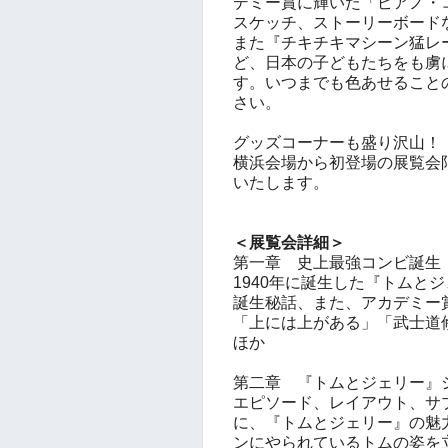
デミー賞に輝いた「ピアノ・
スケッチ、ストーリーボード
また『チキチキマシーン猛レ
ど、日本の子どもたちをも虜
す。いつまでも色あせること
さい。
グッズコーナーも盛り沢山！
横浜会場から初登場の展覧会
いたします。
＜展覧会詳細＞
第一章 史上最強コンビ誕生
1940年に誕生した『トムと
誕生秘話、また、アカデミー
「上には上がある」「武士道
ほか
第二章 『トムとジェリー』
エピソード、レイアウト、サ
に、『トムとジェリー』の魅
ンにやられているトムの姿を