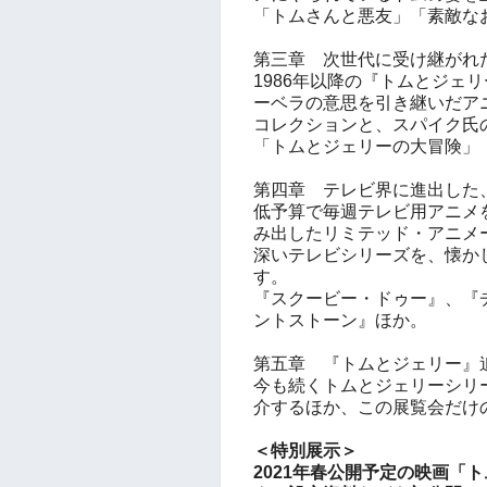
「トムさんと悪友」「素敵な
第三章 次世代に受け継がれ
1986年以降の『トムとジェ
ーベラの意思を引き継いだア
コレクションと、スパイク氏
「トムとジェリーの大冒険」
第四章 テレビ界に進出した
低予算で毎週テレビ用アニメ
み出したリミテッド・アニメ
深いテレビシリーズを、懐か
す。
『スクービー・ドゥー』、『
ントストーン』ほか。
第五章 『トムとジェリー』
今も続くトムとジェリーシリ
介するほか、この展覧会だけ
＜特別展示＞
2021年春公開予定の映画「