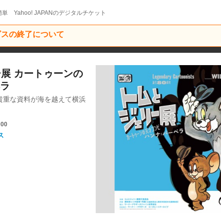
単 Yahoo! JAPANのデジタルチケット
ービスの終了について
ー展 カートゥーンの
ベラ
貴重な資料が海を越えて横浜
:00
ス