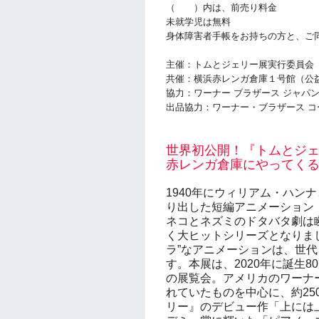
（ ）内は、前売り料金
未就学児は無料
身体障害者手帳をお持ちの方と、ご
主催：トムとジェリー展実行委員会
共催：横浜赤レンガ倉庫１号館（公
協力：ワーナー ブラザース ジャパ
出品協力：ワーナー・ブラザース 
世界初公開！『トムとジ
赤レンガ倉庫にやってく
1940年にウィリアム・ハン
り出した短編アニメーション
ネコとネズミのドタバタ劇は
く大ヒットシリーズとなりまし
ラ”なアニメーションは、世
す。本展は、2020年に誕生
の展覧会。アメリカのワーナ
れていたものを中心に、約2
リー』のデビュー作「上には