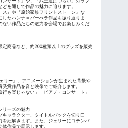
コンサート」や、「武士道はつらい」のラフ
などを通して作品の魅力に迫ります。
ース』や『原始家族フリントストーン』な
にしたハンナ＝バーべラ作品も振り返りま
のない作品たちの魅力を会場でお楽しみくだ
限定商品など、約200種類以上のグッズを販売
ジェリー』。アニメーションが生まれた背景や
賞受賞作品を音と映像でご紹介します。
修行も楽じゃない」「ピアノ・コンサート」
シリーズの魅力
ブキャラクター、タイトルバックを切り口
力を紐解きます。また、ジェリーにコテンパ
立体作品で展示します。