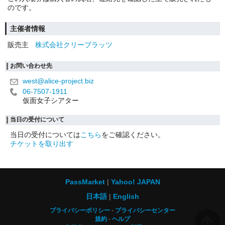
のです。
主催者情報
販売主
株式会社クリーブラッツ
お問い合わせ先
west@alice-project.biz
06-7507-1911
仮面女子シアター
当日の受付について
当日の受付については
こちら
をご確認ください。
チケットを取り出す
PassMarket
Yahoo! JAPAN
日本語
English
プライバシーポリシー
プライバシーセンター
規約
ヘルプ