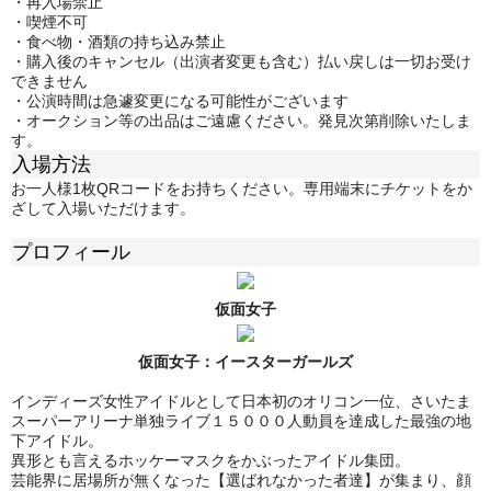
・再入場禁止
・喫煙不可
・食べ物・酒類の持ち込み禁止
・購入後のキャンセル（出演者変更も含む）払い戻しは一切お受け
できません
・公演時間は急遽変更になる可能性がございます
・オークション等の出品はご遠慮ください。発見次第削除いたしま
す。
入場方法
お一人様1枚QRコードをお持ちください。専用端末にチケットをか
ざして入場いただけます。
プロフィール
仮面女子
仮面女子：
イースターガールズ
インディーズ女性アイドルとして日本初のオリコン一位、さいたま
スーパーアリーナ単独ライブ１５０００人動員を達成した最強の地
下アイドル。
異形とも言えるホッケーマスクをかぶったアイドル集団。
芸能界に居場所が無くなった【選ばれなかった者達】が集まり、顔