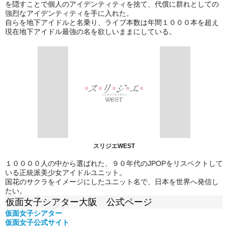
を隠すことで個人のアイデンティティを捨て、代償に群れとしての
強烈なアイデンティティを手に入れた。
自らを地下アイドルと名乗り、ライブ本数は年間１０００本を超え
現在地下アイドル最強の名を欲しいままにしている。
スリジエWEST
１００００人の中から選ばれた、９０年代のJPOPをリスペクトして
いる正統派美少女アイドルユニット。
国花のサクラをイメージにしたユニット名で、日本を世界へ発信し
たい。
仮面女子シアター大阪 公式ページ
仮面女子シアター
仮面女子公式
サイト