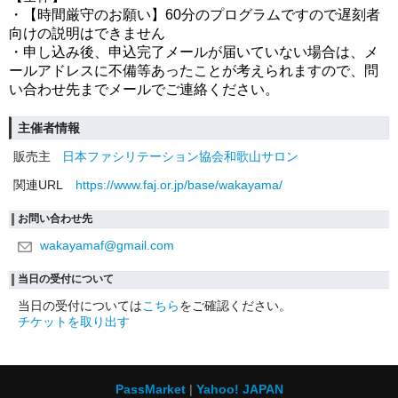
・【時間厳守のお願い】60分のプログラムですので遅刻者
向けの説明はできません
・申し込み後、申込完了メールが届いていない場合は、メ
ールアドレスに不備等あったことが考えられますので、問
い合わせ先までメールでご連絡ください。
主催者情報
販売主
日本ファシリテーション協会和歌山サロン
関連URL
https://www.faj.or.jp/base/wakayama/
お問い合わせ先
wakayamaf@gmail.com
当日の受付について
当日の受付については
こちら
をご確認ください。
チケットを取り出す
PassMarket
Yahoo! JAPAN