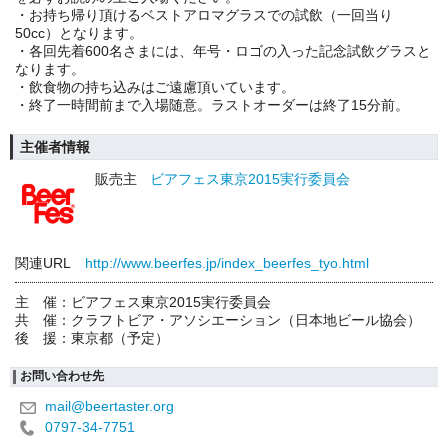
・お持ち帰り頂けるベストアロマグラスでの試飲（一回当り
50cc）となります。
・各回先着600名さまには、年号・ロゴの入った記念試飲グラスと
なります。
・飲食物の持ち込みはご遠慮頂いています。
・終了一時間前まで入場随意。ラストオーダーは終了15分前。
主催者情報
販売主
ビアフェス東京2015実行委員会
関連URL
http://www.beerfes.jp/index_beerfes_tyo.html
主 催：ビアフェス東京2015実行委員会
共 催：クラフトビア・アソシエーション（日本地ビール協会）
後 援：東京都（予定）
お問い合わせ先
mail@beertaster.org
0797-34-7751