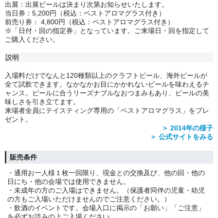
出展：出展ビールは決まり次第お知らせいたします。
当日券：5,200円（税込：ベストアロマグラス付き）
前売り券： 4,800円（税込：ベストアロマグラス付き）
※「日付・回の指定券」となっています。ご来場日・回を指定して
ご購入ください。
説明
入場料だけでなんと120種類以上のクラフトビール、海外ビールが
全て試飲できます。なかなかお目にかかれないビールを味わえるチ
ャンス。ビールに合うリーズナブルなおつまみもあり、ビールの美
味しさを引き立てます。
来場者全員にテイスティング専用の「ベストアロマグラス」をプレ
ゼント。
＞ 2014年の様子
＞ 公式サイトをみる
販売条件
・通用お一人様１枚一回限り、現金との交換及び、他の回・他の
日にち・他の会場では使用できません。
・未成年の方のご入場はできません。（保護者同伴の児童・幼児
の方もご入場いただけませんのでご注意ください。）
・飲酒のイベントです。会場入口に掲示の「お願い」「ご注意」
を必ずお読みの上ご入場ください。