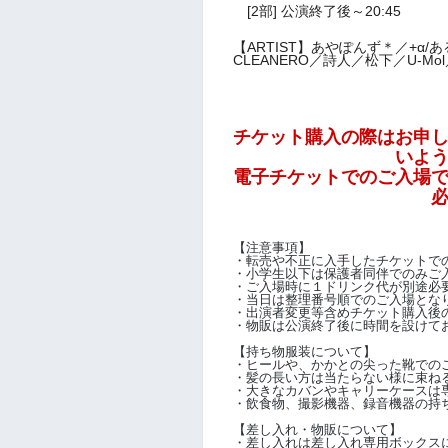
[2部] 公演終了後～20:45
【ARTIST】あやぽんず＊／+α
CLEANERO／詩人／松下／U-Mo
チケット購入の際はお申
いよ
電子チケットでのご入場
【注意事項】
・転売や不正に入手したチケットで
・小学生以下は保護者同伴でのみご
・ご入場時に１ドリンク代が別途必
・当日は整理番号順でのご入場とな
・出演者変更等含めチケット購入後
・物販は公演終了後に時間を設けて
【持ち物服装について】
・ヒールや、かかとの尖った靴での
・髪の長い方は当たらない様に束ね
・大きなカバンやキャリーケースは専
・飲食物、撮影機器、録音機器の持
【差し入れ・物販について】
・差し入れは差し入れ専用ボックス