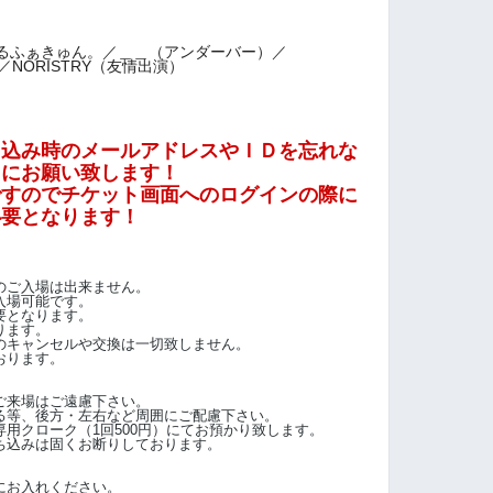
/あるふぁきゅん。／＿＿（アンダーバー）／
l／NORISTRY（友情出演）
し込み時のメールアドレスやＩＤを忘れな
うにお願い致します！
で
すのでチケット画面へのログインの際に
必要となります！
のご入場は出来ません。
入場可能です。
要となります。
ります。
のキャンセルや交換は一切致しません。
おります。
ご来場はご遠慮下さい。
る等、後方・左右など周囲にご配慮下さい。
用クローク（1回500円）にてお預かり致します。
ち込みは固くお断りしております。
にお入れください。