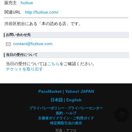
販売主
fuzkue
関連URL
http://fuzkue.com/
渋谷区初台にある「本の読める店」です。
お問い合わせ先
contact@fuzkue.com
当日の受付について
当日の受付については
こちら
をご確認ください。
チケットを取り出す
PassMarket
Yahoo! JAPAN
日本語
English
プライバシーポリシー
プライバシーセンター
規約
ヘルプ
主催者ガイドライン
ご利用ガイド
特定商取引法の表示
写真：アフロ