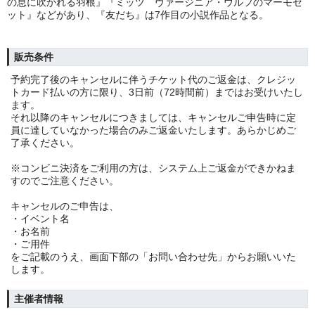
の息に吹かれる羽根』『ミッツ ヴァージニア・ウルフのマーモセ
ット』などがあり、『友だち』は7作目の小説作品となる。
販売条件
予約完了後のキャンセルに伴うチケット代のご返金は、クレジッ
トカード払いの方に限り、3日前（72時間前）まではお受けいたし
ます。
それ以降のキャンセルにつきましては、キャンセルご申告時に定
員に達していなかった場合のみご返金いたします。あらかじめご
了承ください。
※コンビニ決済をご利用の方は、システム上ご返金ができかねま
すのでご注意ください。
キャンセルのご申告は、
・イベント名
・お名前
・ご用件
をご記載のうえ、画面下部の「お問い合わせ先」からお願いいた
します。
主催者情報