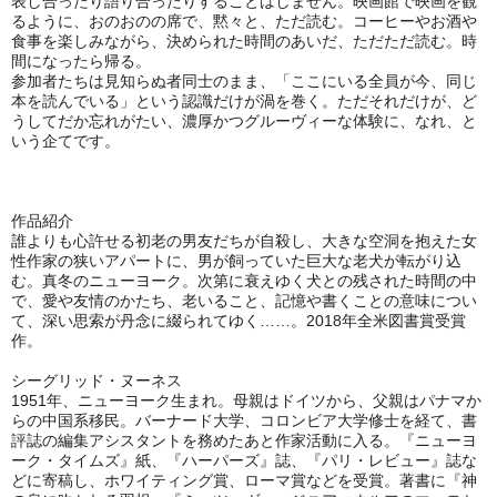
表し合ったり語り合ったりすることはしません。映画館で映画を観
るように、おのおのの席で、黙々と、ただ読む。コーヒーやお酒や
食事を楽しみながら、決められた時間のあいだ、ただただ読む。時
間になったら帰る。
参加者たちは見知らぬ者同士のまま、「ここにいる全員が今、同じ
本を読んでいる」という認識だけが渦を巻く。ただそれだけが、ど
うしてだか忘れがたい、濃厚かつグルーヴィーな体験に、なれ、と
いう企てです。
作品紹介
誰よりも心許せる初老の男友だちが自殺し、大きな空洞を抱えた女
性作家の狭いアパートに、男が飼っていた巨大な老犬が転がり込
む。真冬のニューヨーク。次第に衰えゆく犬との残された時間の中
で、愛や友情のかたち、老いること、記憶や書くことの意味につい
て、深い思索が丹念に綴られてゆく……。2018年全米図書賞受賞
作。
シーグリッド・ヌーネス
1951年、ニューヨーク生まれ。母親はドイツから、父親はパナマか
らの中国系移民。バーナード大学、コロンビア大学修士を経て、書
評誌の編集アシスタントを務めたあと作家活動に入る。『ニューヨ
ーク・タイムズ』紙、『ハーパーズ』誌、『パリ・レビュー』誌な
どに寄稿し、ホワイティング賞、ローマ賞などを受賞。著書に『神