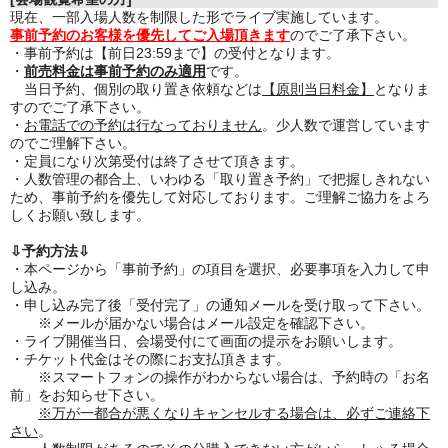
現在、一部入場人数を制限した形でライブ実施しています。
事前予約のお客様を優先してご入場頂きます
のでご了承下さい。
・事前予約は【前日23:59まで】の受付となります。
・
前売料金は事前予約のみ適用
です。
当日予約、個別の取り置き依頼などは
【原則当日料金】
となりま
すのでご了承下さい。
・
お電話での予約は行なっておりません
。少人数で運営しています
のでご理解下さい。
・定員になり次第受付は終了させて頂きます。
・人数管理の都合上、いわゆる「取り置き予約」で把握しきれない
ため、事前予約を優先して対応しております。ご理解ご協力をよろ
しくお願い致します。
⇩予約方法⇩
・本ページから「事前予約」の項目を選択、必要事項を入力して申
し込み。
・申し込み完了後「受付完了」の通知メールを受け取って下さい。
※メールが届かない場合はメール設定を確認下さい。
・ライブ開催当日、会場受付にて画面の提示をお願いします。
・チケット代金はその際にお支払頂きます。
※スマートフォンの操作がわからない場合は、予約時の「お名
前」をお知らせ下さい。
※万が一都合が悪くなりキャンセルする場合は、必ずご連絡下
さい
。