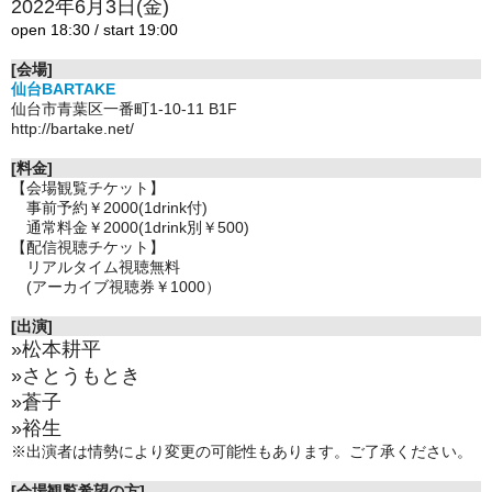
2022年6月3日(金)
open 18:30 / start 19:00
[会場]
仙台BARTAKE
仙台市青葉区一番町1-10-11 B1F
http://bartake.net/
[料金]
【会場観覧チケット】
事前予約￥2000(1drink付)
通常料金￥2000(1drink別￥500)
【配信視聴チケット】
リアルタイム視聴無料
(アーカイブ視聴券￥1000）
[出演]
»松本耕平
»さとうもとき
»蒼子
»裕生
※出演者は情勢により変更の可能性もあります。ご了承ください。
[会場観覧希望の方]