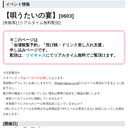
イベント情報
【唄うたいの宴】
[0603]
[有観客] [リアルタイム無料配信]
※このページは
「会場観覧予約」「投げ銭・ドリンク差し入れ支援」
申し込みページです。
配信は、
ツイキャス
にてリアルタイム無料でご覧頂けます。
※注意事項※
リターングッズは
メールでのお渡し
となります。
登録時のアドレスにお送りしますので、
@mail.yahoo.co.jp
からのメール受信ができるように設
定下さい。
購入時の確認メールが届いていない場合は携帯の設定をご確認お願いします。
・迷惑メールフォルダに移動していませんか？
・未登録アドレスからのメール拒否設定になっていませんか？
（特にキャリアメールを利用の方は初期設定でPCメールが受信できない設定になっている場合
があります）
[開催日]