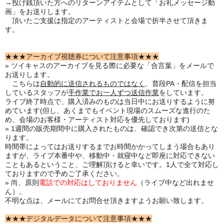
→投げ銭頂いた方へのリターンアイテムとして「お礼メッセージ動
画」をお送りします。
頂いたご支援は指定のアーティストと会場で折半させて頂きま
す。
★★★アーカイブ視聴券について注意事項★★★
» ツイキャスのアーカイブを見る際に必要な「合言葉」をメールで
お送りします。
こちらは
自動的に送信されるものではなく
、普段PA・配信を担当
しているスタッフが
手作業でお一人ずつ送信作業
をしています。
ライブ終了時点で、購入済みのものは当日中にお送りするように努
めています(但し、あくまでもイベント現場のスムーズな進行のた
め、会場のお客様・アーティスト対応を優先しております)
» 1週間の販売期間中に購入されたものは、確認でき次第の送信とな
ります。
時間帯によってはお送りするまでお時間かかってしまう場合もあり
ますが、ライブ本番中や、移動中・就寝中など即座に対応できない
こともあるということ、ご理解頂けると幸いです。1人で全て対応し
ておりますので予めご了承ください。
» 尚、原則
電話での対応はしておりません
（ライブ中など出れませ
ん）。
不明な点は、メールにてお問合せ頂きますようお願い致します。
★★★デジタルデータについて注意事項★★★