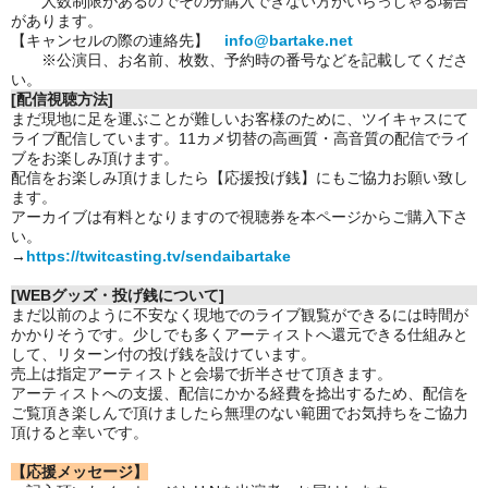
人数制限があるのでその分購入できない方がいらっしゃる場合
があります。
【キャンセルの際の連絡先】
info@bartake.net
※公演日、お名前、枚数、予約時の番号などを記載してくださ
い。
[配信視聴方法]
まだ現地に足を運ぶことが難しいお客様のために、ツイキャスにて
ライブ配信しています。11カメ切替の高画質・高音質の配信でライ
ブをお楽しみ頂けます。
配信をお楽しみ頂けましたら【応援投げ銭】にもご協力お願い致し
ます。
アーカイブは有料となりますので視聴券を本ページからご購入下さ
い。
→
https://twitcasting.tv/sendaibartake
[WEBグッズ・投げ銭について]
まだ以前のように不安なく現地でのライブ観覧ができるには時間が
かかりそうです。少しでも多くアーティストへ還元できる仕組みと
して、リターン付の投げ銭を設けています。
売上は指定アーティストと会場で折半させて頂きます。
アーティストへの支援、配信にかかる経費を捻出するため、配信を
ご覧頂き楽しんで頂けましたら無理のない範囲でお気持ちをご協力
頂けると幸いです。
【応援メッセージ】