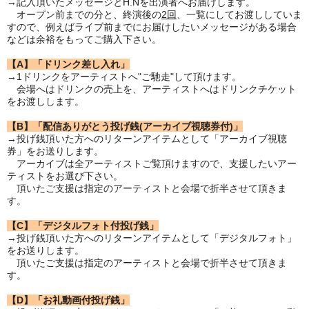
→記入頂いたメッセージとH.Nを出演者へお届けします。
オープン前までの分と、終演後の
2回
、一覧にしてお渡ししていま
すので、例えばライブ前までにお届けしたいメッセージがある場合
などは余裕をもってご購入下さい。
【A】「ドリンク差し入れ」
→1ドリンクをアーティストへ"ご馳走"して頂けます。
会場へはドリンクの売上を、アーティストへはドリンクチケット
をお渡しします。
【B】「配信ありがとう投げ銭(アーカイブ視聴券付)」
→投げ銭頂いた方へのリターンアイテムとして「アーカイブ視聴
券」をお送りします。
アーカイブは全アーティストご覧頂けますので、支援したいアー
ティストをお選び下さい。
頂いたご支援は指定のアーティストと会場で折半させて頂きま
す。
【C】「デジタルフォト付投げ銭」
→投げ銭頂いた方へのリターンアイテムとして「デジタルフォト」
をお送りします。
頂いたご支援は指定のアーティストと会場で折半させて頂きま
す。
【D】「お礼動画付投げ銭」