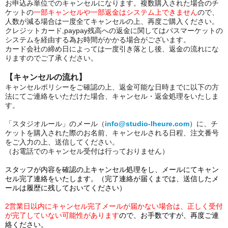
お申込み単位でのキャンセルになります。複数購入された場合のチ
ケットの
一部キャンセルや一部返金はシステム上できません
ので、
人数が減る場合は一度全てキャンセルの上、再度ご購入ください。
クレジットカード,paypay残高への返金に関してはパスマーケットの
システムを経由する為お時間がかかる場合がございます。
カード会社の締め日によっては一度引き落とし後、返金の流れにな
りますのでご了承ください。
【キャンセルの流れ】
キャンセルポリシーをご確認の上、返金可能な日時までに以下の方
法にてご連絡をいただけた場合、キャンセル・返金
処理をいたしま
す。
「スタジオルール」のメール（
info@studio-lheure.com
）に、チ
ケットを購入された際のお名前、キャンセルされる日程、注文番号
をご入力の上、送信してください。
（お電話でのキャンセル受付は行っておりません）
スタッフが内容を確認の上キャンセル処理をし、メールにてキャン
セル完了連絡をいたします。（完了連絡が届くまでは、送信したメ
ールは履歴に残しておいてください）
2営業日以内にキャンセル完了メールが届かない場合は、正しく受付
が完了していない可能性があります
ので、お手数ですが、再度ご連
絡ください。