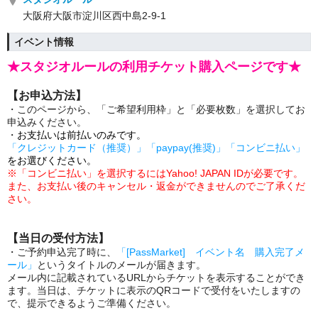
大阪府大阪市淀川区西中島2-9-1
イベント情報
★スタジオルールの利用チケット購入ページです★
【お申込方法】
・このページから、「ご希望利用枠」と「必要枚数」を選択してお
申込みください。
・
お支払いは前払いのみです。
「クレジットカード（推奨）」「paypay(推奨)」「コンビニ払い」
をお選びください。
※「コンビニ払い」を選択するにはYahoo! JAPAN IDが必要です。
また、
お支払い後のキャンセル・返金ができませんのでご了承くだ
さい。
【当日の受付方法】
・ご予約申込完了時に、
「[PassMarket] イベント名 購入完了メ
ール」
というタイトルのメールが届きます。
メール内に記載されているURLからチケットを表示することができ
ます。当日は、チケットに表示のQRコードで受付をいたしますの
で、提示できるようご準備ください。