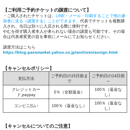
【ご利用ご予約チケットの譲渡について】
・ご購入されたチケットは、
LINE・メール・印刷することで他の参
加者に送る（譲渡する）ことができます。
代表でチケットを複数購
入され、当日は別々に入店される際に便利です。
やむを得ず購入者本人が来られない場合の譲渡も可能です。その場
合は代表者変更の旨を事前にメールにてお知らせください。
譲渡方法はこちら
https://blog-passmarket.yahoo.co.jp/archives/assign.html
【キャンセルポリシー】
ご予約日の15日前ま
ご予約日の14日前
支払方法
で
～
クレジットカー
100％（返金な
0％（全額返金）
ド,paypay
し）
100％（返金な
コンビニ払い
100％（返金なし）
し）
【キャンセルについてのご注意】